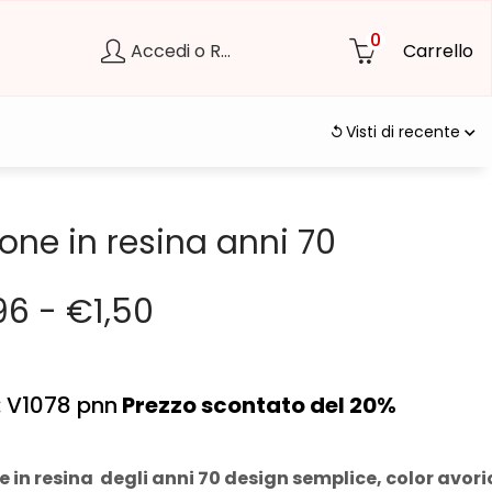
0
Accedi o Registrati
Carrello
Visti di recente
one in resina anni 70
96
-
€
1,50
: V1078 pnn
Prezzo scontato del 20%
 in resina degli anni 70 design semplice, color avori