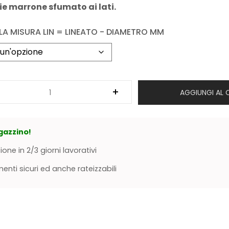
e marrone sfumato ai lati.
LA MISURA LIN = LINEATO - DIAMETRO MM
AGGIUNGI AL 
gazzino!
ione in 2/3 giorni lavorativi
nti sicuri ed anche rateizzabili