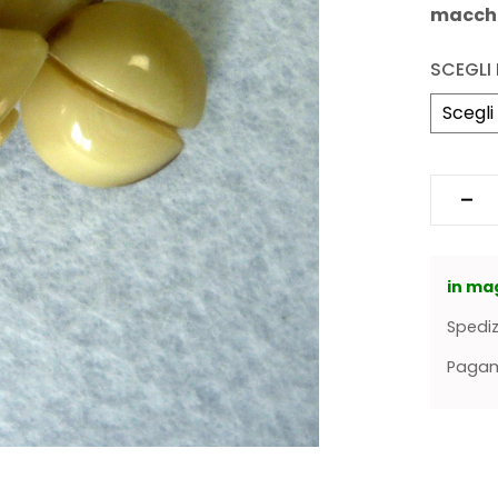
macchi
SCEGLI 
in ma
Spediz
Pagame