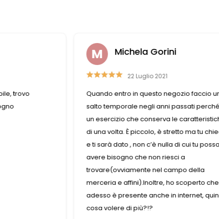
Michela Gorini
22 Luglio 2021
ile, trovo
Quando entro in questo negozio faccio u
sogno
salto temporale negli anni passati perch
un esercizio che conserva le caratteristi
di una volta. È piccolo, è stretto ma tu chie
e ti sarà dato , non c’è nulla di cui tu poss
avere bisogno che non riesci a
trovare(ovviamente nel campo della
merceria e affini).Inoltre, ho scoperto che
adesso è presente anche in internet, quin
cosa volere di più?!?