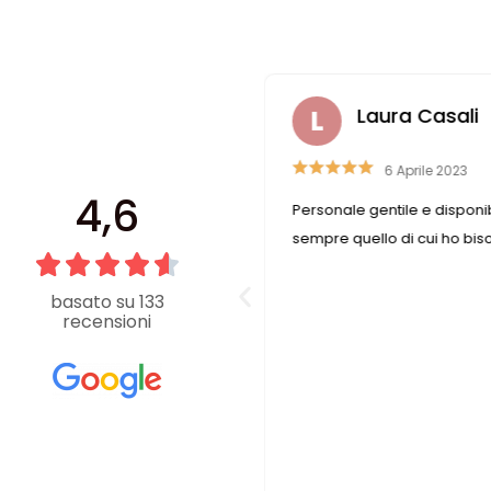
iana Antolini
Laura Casali
5 Settembre 2023
6 Aprile 2023
4,6
 gentilezza caratterizzano
Personale gentile e disponib
o fornitissimo nel suo genere.
sempre quello di cui ho bi
basato su 133
recensioni