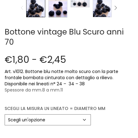
Cerniere lampo / Zip/Fibbie (27)
Elastici (10)
Filati (32)
filati cucirini e affini (9)
Bottone vintage Blu Scuro anni
Fodere (5)
70
Guanti (1)
LANA (27)
€
1,80
-
€
2,45
Minuterie (58)
Nastri, fettucce, cordoni, (49)
Art. v1012. Bottone blu notte molto scuro con la parte
Pizzi (11)
frontale bombata cinturata con dettaglio a rilievo.
Prodotti per la sartoria (34)
Disponibile nei lineati n° 24 – 34 – 38
Spessore da mm.8 a mm.11
Ricamo (119)
Quadri Mezzo Punto (92)
Canovacci Completi di Filati e Ago (24)
SCEGLI LA MISURA LN LINEATO = DIAMETRO MM
Sciarpe (8)
Set di Bottoni Vintage (77)
Swarovski (2)