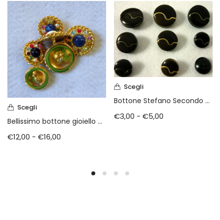
Scegli
Bottone Stefano Secondo Pavese primi anni 70
Scegli
€
3,00
-
€
5,00
Bellissimo bottone gioiello metallo e swarovski
€
12,00
-
€
16,00