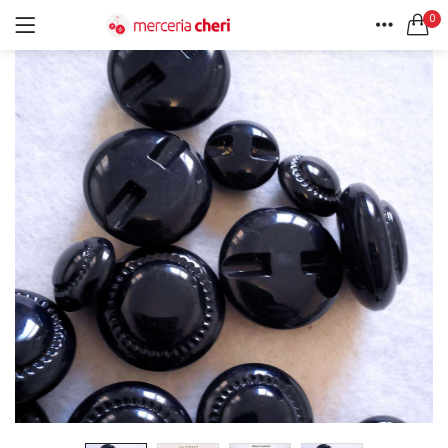
0
ACCEDI
REGISTRATI
HOME
CERCA IN:
ACCOUNT
Tutte le categorie
Accessori Design (56)
Accessori merceria (94)
Cesti portalavoro (8)
Aghi e spilli (24)
Ricordami
Applicazioni (26)
Borse (6)
Bottoni Vintage (204)
Lotti di Bottoni vintage (27)
Password dimenticata?
Bottoni/alamari/automatici (46)
Alamari (5)
Calze collant donna (24)
Cappelli (16)