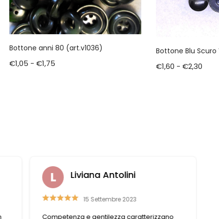
Bottone anni 80 (art.v1036)
Bottone Blu Scuro
€
1,05
-
€
1,75
€
1,60
-
€
2,30
Liviana Antolini
15 Settembre 2023
n
Competenza e gentilezza caratterizzano