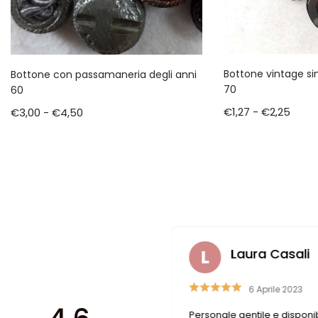
Bottone vintage si
Bottone con passamaneria degli anni
70
60
€
1,27
-
€
2,25
€
3,00
-
€
4,50
zareno Romitelli
Laura Casali
4 Marzo 2023
6 Aprile 2023
traordinaria , ottimo
Personale gentile e disponib