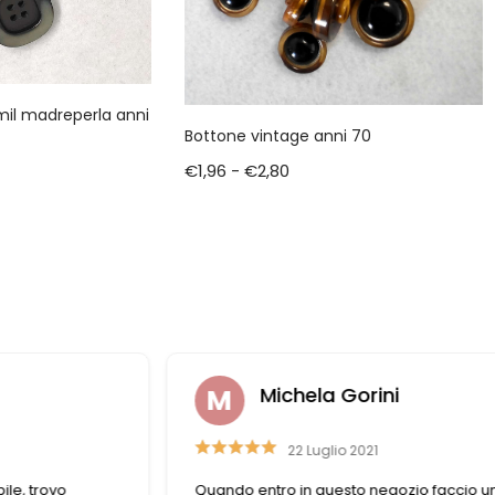
mil madreperla anni
Bottone vintage anni 70
€
1,96
-
€
2,80
Michela Gorini
22 Luglio 2021
ile, trovo
Quando entro in questo negozio faccio u