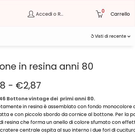
0
Accedi o Registrati
Carrello
Visti di recente
one in resina anni 80
68
-
€
2,87
146 Bottone vintage dei primi anni 80.
amente in resina è assemblato con fondo monocolore d
atta e con piccolo sbordo da cornice al bottone. Per la p
di resina che forma un anello di colore sfumato con effet
ratere centrale ospita al suo interno i due fori di cucitur