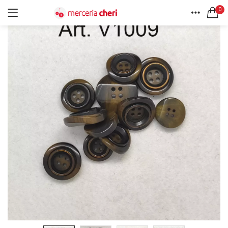
0
ACCEDI
REGISTRATI
HOME
CERCA IN:
ACCOUNT
Tutte le categorie
Accessori Design (56)
Accessori merceria (94)
Cesti portalavoro (8)
Aghi e spilli (24)
Ricordami
Applicazioni (26)
Borse (6)
Bottoni Vintage (204)
Lotti di Bottoni vintage (27)
Password dimenticata?
Bottoni/alamari/automatici (46)
Alamari (5)
Calze collant donna (24)
Cappelli (16)