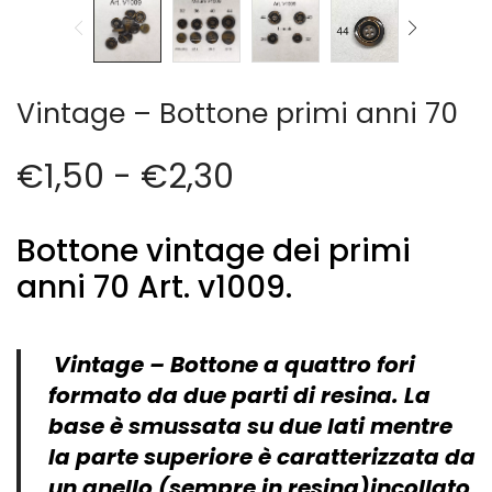
Cerniere lampo / Zip/Fibbie (27)
Elastici (10)
Filati (32)
filati cucirini e affini (9)
Vintage – Bottone primi anni 70
Fodere (5)
Guanti (1)
€
1,50
-
€
2,30
LANA (27)
Minuterie (58)
Nastri, fettucce, cordoni, (49)
Bottone vintage dei primi
Pizzi (11)
anni 70 Art. v1009.
Prodotti per la sartoria (34)
Ricamo (119)
Quadri Mezzo Punto (92)
Vintage – Bottone a quattro fori
Canovacci Completi di Filati e Ago (24)
formato da due parti di resina. La
Sciarpe (8)
base è smussata su due lati mentre
Set di Bottoni Vintage (77)
la parte superiore è caratterizzata da
Swarovski (2)
un anello (sempre in resina)incollato