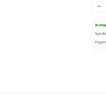
in ma
Spediz
Pagame