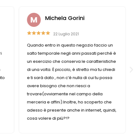
Liviana Antolini
15 Settembre 2023
n
Competenza e gentilezza caratterizzano
é è
questo negozio fornitissimo nel suo genere.
che
di
a
di,