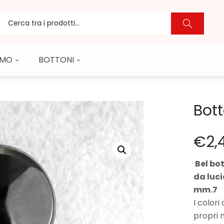
CAMO
BOTTONI
Bot
€
2,
Bel bot
da luci
mm.7
I colori
propri 