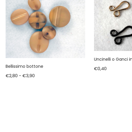
Uncinelli o Ganci i
Bellissimo bottone
€
0,40
€
2,80
-
€
3,90