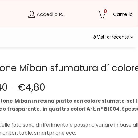
0
Accedi o Registrati
Carrello
Visti di recente
tone Miban sfumatura di color
40
-
€
4,80
tone Miban in resina piatto con colore sfumato sol 
do trasparente. in quattro colori Art. n° B1004. Spes
 delle foto sono di riferimento e possono variare in base al
monitor, table, smartphone ecc.