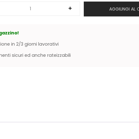
AGGIUNGI AL 
gazzino!
ione in 2/3 giorni lavorativi
nti sicuri ed anche rateizzabili