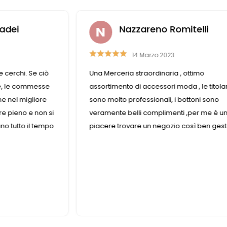
itelli
Michela Gorini
22 Luglio 2021
, ottimo
Quando entro in questo negozio faccio u
da , le titolari
salto temporale negli anni passati perch
bottoni sono
un esercizio che conserva le caratteristi
i ,per me è un
di una volta. È piccolo, è stretto ma tu chie
così ben gestito
e ti sarà dato , non c’è nulla di cui tu poss
avere bisogno che non riesci a
trovare(ovviamente nel campo della
merceria e affini).Inoltre, ho scoperto che
adesso è presente anche in internet, quin
cosa volere di più?!?