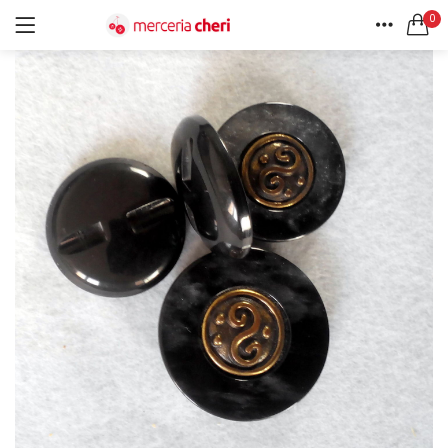
0
ACCEDI
REGISTRATI
HOME
CERCA IN:
ACCOUNT
Tutte le categorie
Accessori Design (56)
Accessori merceria (94)
Cesti portalavoro (8)
Aghi e spilli (24)
Ricordami
Applicazioni (26)
Borse (6)
Bottoni Vintage (204)
Lotti di Bottoni vintage (27)
Password dimenticata?
Bottoni/alamari/automatici (46)
Alamari (5)
Calze collant donna (24)
Cappelli (16)