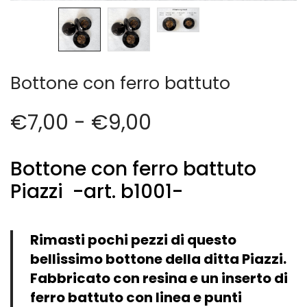
Cerniere lampo / Zip/Fibbie (27)
Elastici (10)
Filati (32)
filati cucirini e affini (9)
Fodere (5)
Bottone con ferro battuto
Guanti (1)
LANA (27)
€
7,00
-
€
9,00
Minuterie (58)
Nastri, fettucce, cordoni, (49)
Bottone con ferro battuto
Pizzi (11)
Prodotti per la sartoria (34)
Piazzi -art. b1001-
Ricamo (119)
Quadri Mezzo Punto (92)
Rimasti pochi pezzi di questo
Canovacci Completi di Filati e Ago (24)
Sciarpe (8)
bellissimo bottone della ditta Piazzi.
Set di Bottoni Vintage (77)
Fabbricato con resina e un inserto di
Swarovski (2)
ferro battuto con linea e punti