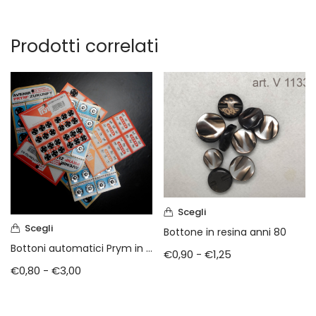
Prodotti correlati
Scegli
Scegli
Bottone in resina anni 80
Bottoni automatici Prym in acciaio
€
0,90
-
€
1,25
€
0,80
-
€
3,00