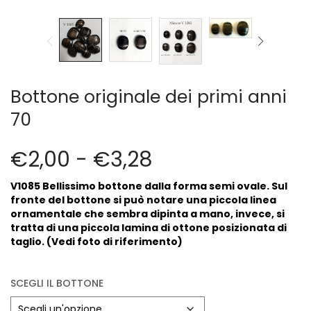
Cerniere lampo / Zip/Fibbie (27)
Elastici (10)
Filati (32)
filati cucirini e affini (9)
Fodere (5)
Bottone originale dei primi anni
Guanti (1)
70
LANA (27)
Minuterie (58)
Nastri, fettucce, cordoni, (49)
€
2,00
-
€
3,28
Pizzi (11)
V1085 Bellissimo bottone dalla forma semi ovale. Sul
Prodotti per la sartoria (34)
fronte del bottone si può notare una piccola linea
Ricamo (119)
ornamentale che sembra dipinta a mano, invece, si
Quadri Mezzo Punto (92)
tratta di una piccola lamina di ottone posizionata di
taglio. (Vedi foto di riferimento)
Canovacci Completi di Filati e Ago (24)
Sciarpe (8)
Set di Bottoni Vintage (77)
SCEGLI IL BOTTONE
Swarovski (2)