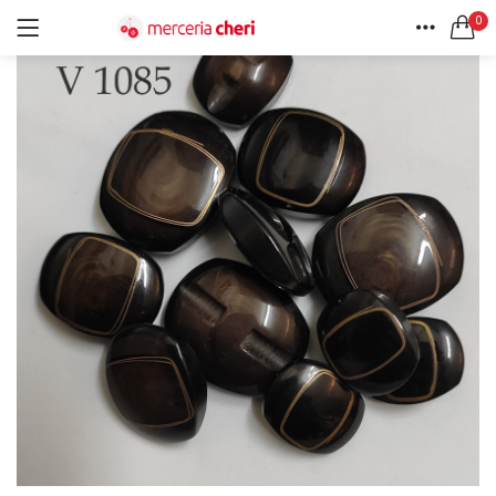
0
ACCEDI
REGISTRATI
HOME
CERCA IN:
ACCOUNT
Tutte le categorie
Accessori Design (56)
Accessori merceria (94)
Cesti portalavoro (8)
Aghi e spilli (24)
Ricordami
Applicazioni (26)
Borse (6)
Bottoni Vintage (204)
Lotti di Bottoni vintage (27)
Password dimenticata?
Bottoni/alamari/automatici (46)
Alamari (5)
Calze collant donna (24)
Cappelli (16)