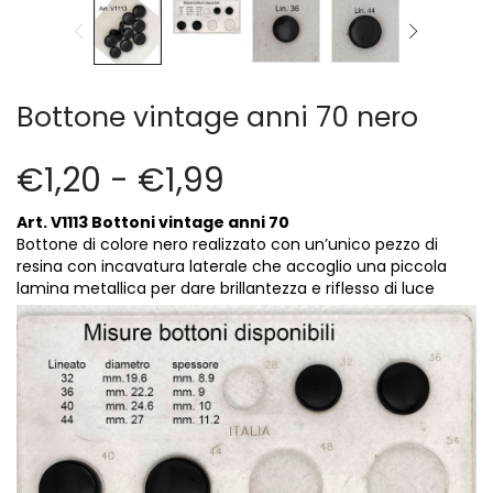
Cerniere lampo / Zip/Fibbie (27)
Elastici (10)
Filati (32)
filati cucirini e affini (9)
Bottone vintage anni 70 nero
Fodere (5)
Guanti (1)
€
1,20
-
€
1,99
LANA (27)
Minuterie (58)
Art. V1113 Bottoni vintage anni 70
Nastri, fettucce, cordoni, (49)
Bottone di colore nero realizzato con un’unico pezzo di
resina con incavatura laterale che accoglio una piccola
Pizzi (11)
lamina metallica per dare brillantezza e riflesso di luce
Prodotti per la sartoria (34)
Ricamo (119)
Quadri Mezzo Punto (92)
Canovacci Completi di Filati e Ago (24)
Sciarpe (8)
Set di Bottoni Vintage (77)
Swarovski (2)