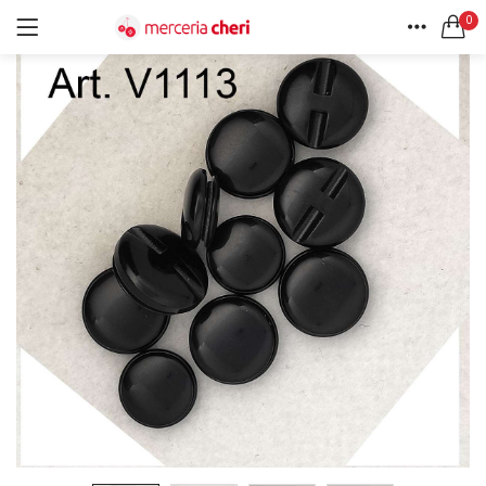
0
ACCEDI
REGISTRATI
HOME
CERCA IN:
ACCOUNT
Tutte le categorie
Accessori Design (56)
Accessori merceria (94)
Cesti portalavoro (8)
Aghi e spilli (24)
Ricordami
Applicazioni (26)
Borse (6)
Bottoni Vintage (204)
Lotti di Bottoni vintage (27)
Password dimenticata?
Bottoni/alamari/automatici (46)
Alamari (5)
Calze collant donna (24)
Cappelli (16)