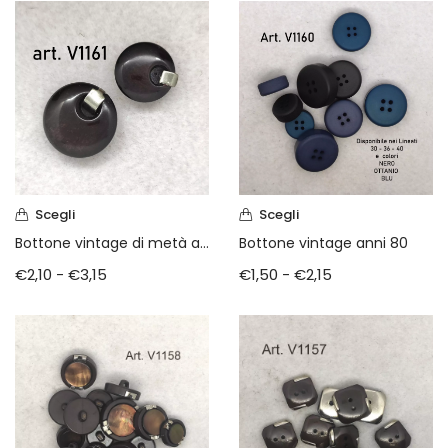
Scegli
Scegli
Bottone vintage di metà anni 70
Bottone vintage anni 80
€
2,10
-
€
3,15
€
1,50
-
€
2,15