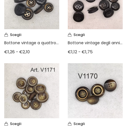
Vintage (165)
Scegli
Scegli
Bottone vintage a quattro fori anni 80
Bottone vintage degli anni 80
€
1,26
-
€
2,10
€
1,12
-
€
1,75
Scegli
Scegli