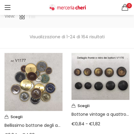
0
ACCEDI
REGISTRATI
View:
CERCA IN:
Tutte le categorie
Visualizzazione di 1-24 di 164 risultati
Accessori Design (56)
Accessori merceria (94)
Cesti portalavoro (8)
Aghi e spilli (24)
Ricordami
Applicazioni (26)
Borse (6)
Bottoni Vintage (204)
Lotti di Bottoni vintage (27)
Password dimenticata?
Bottoni/alamari/automatici (46)
Scegli
Alamari (5)
Bottone vintage a quattro fori anni 80
Scegli
Calze collant donna (24)
€
0,84
-
€
1,82
Bellissimo bottone degli anni 80
Cappelli (16)