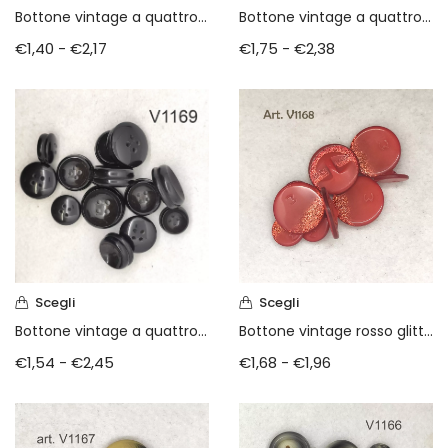
Bottone vintage a quattro fori anni 80
Bottone vintage a quattro fori anni 80
€
1,40
-
€
2,17
€
1,75
-
€
2,38
Scegli
Scegli
Bottone vintage a quattro fori anni 80
Bottone vintage rosso glitterato anni 90
€
1,54
-
€
2,45
€
1,68
-
€
1,96