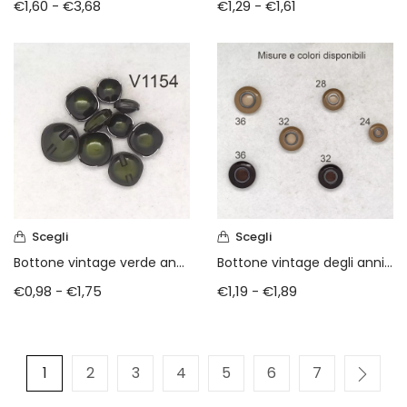
€
1,60
-
€
3,68
€
1,29
-
€
1,61
Scegli
Scegli
Bottone vintage verde anni 80
Bottone vintage degli anni 70
€
0,98
-
€
1,75
€
1,19
-
€
1,89
1
2
3
4
5
6
7