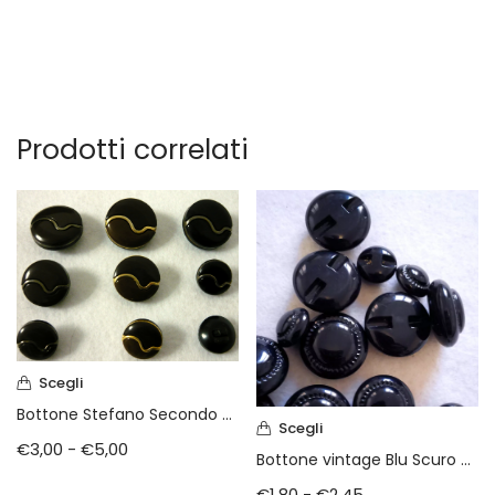
Prodotti correlati
Scegli
Bottone Stefano Secondo Pavese primi anni 70
Scegli
€
3,00
-
€
5,00
Bottone vintage Blu Scuro anni 70
€
1,80
-
€
2,45