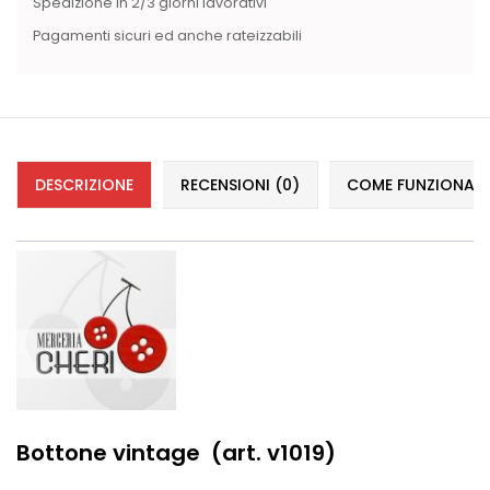
Vintage (165)
Spedizione in 2/3 giorni lavorativi
Pagamenti sicuri ed anche rateizzabili
DESCRIZIONE
RECENSIONI (0)
COME FUNZIONANO 
Bottone vintage (art. v1019)