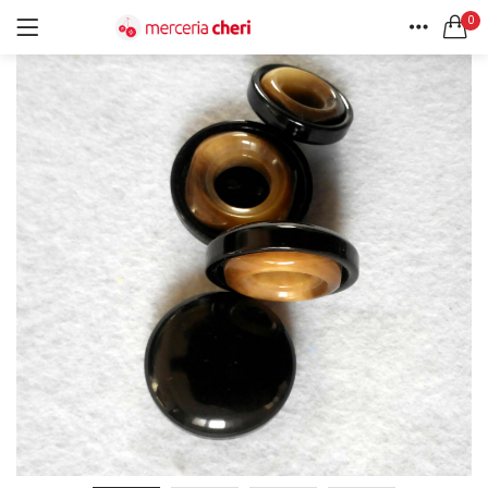
0
ACCEDI
REGISTRATI
HOME
CERCA IN:
ACCOUNT
Tutte le categorie
Accessori Design (56)
Accessori merceria (94)
Cesti portalavoro (8)
Aghi e spilli (24)
Ricordami
Applicazioni (26)
Borse (6)
Bottoni Vintage (204)
Lotti di Bottoni vintage (27)
Password dimenticata?
Bottoni/alamari/automatici (46)
Alamari (5)
Calze collant donna (24)
Cappelli (16)