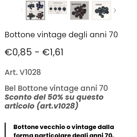
Cerniere lampo / Zip/Fibbie (27)
Elastici (10)
Filati (32)
filati cucirini e affini (9)
Bottone vintage degli anni 70
Fodere (5)
Guanti (1)
€
0,85
-
€
1,61
LANA (27)
Minuterie (58)
Nastri, fettucce, cordoni, (49)
Art. V1028
Pizzi (11)
Prodotti per la sartoria (34)
Bel Bottone vintage anni 70
Ricamo (119)
Sconto del 50% su questo
Quadri Mezzo Punto (92)
articolo (art.v1028)
Canovacci Completi di Filati e Ago (24)
Sciarpe (8)
Set di Bottoni Vintage (77)
Bottone vecchio o vintage dalla
Swarovski (2)
forma particolare degli anni 70.