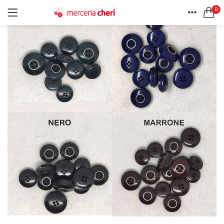
0
ACCEDI
REGISTRATI
HOME
CERCA IN:
ACCOUNT
Tutte le categorie
Accessori Design (56)
Accessori merceria (94)
Cesti portalavoro (8)
Aghi e spilli (24)
Ricordami
Applicazioni (26)
Borse (6)
Bottoni Vintage (204)
Lotti di Bottoni vintage (27)
Password dimenticata?
Bottoni/alamari/automatici (46)
Alamari (5)
Calze collant donna (24)
Cappelli (16)