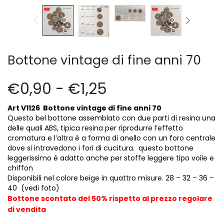
Cerniere lampo / Zip/Fibbie (27)
Elastici (10)
Filati (32)
filati cucirini e affini (9)
Bottone vintage di fine anni 70
Fodere (5)
Guanti (1)
LANA (27)
€
0,90
-
€
1,25
Minuterie (58)
Art V1126 Bottone vintage di fine anni 70
Nastri, fettucce, cordoni, (49)
Questo bel bottone assemblato con due parti di resina una
Pizzi (11)
delle quali ABS, tipica resina per riprodurre l’effetto
Prodotti per la sartoria (34)
cromatura e l’altra è a forma di anello con un foro centrale
Ricamo (119)
dove si intravedono i fori di cucitura. questo bottone
leggerissimo è adatto anche per stoffe leggere tipo voile e
Quadri Mezzo Punto (92)
chiffon
Canovacci Completi di Filati e Ago (24)
Disponibili nel colore beige in quattro misure. 28 – 32 – 36 –
Sciarpe (8)
40 (vedi foto)
Bottone scontato del 50% rispetto al prezzo regolare
Set di Bottoni Vintage (77)
di vendita
Swarovski (2)