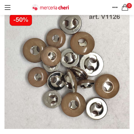
0
ACCEDI
REGISTRATI
HOME
CERCA IN:
ACCOUNT
Tutte le categorie
Accessori Design (56)
Accessori merceria (94)
Cesti portalavoro (8)
Aghi e spilli (24)
Ricordami
Applicazioni (26)
Borse (6)
Bottoni Vintage (204)
Lotti di Bottoni vintage (27)
Password dimenticata?
Bottoni/alamari/automatici (46)
Alamari (5)
Calze collant donna (24)
Cappelli (16)