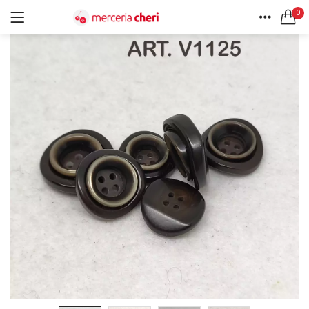
0
ACCEDI
REGISTRATI
HOME
CERCA IN:
ACCOUNT
Tutte le categorie
Accessori Design (56)
Accessori merceria (94)
Cesti portalavoro (8)
Aghi e spilli (24)
Ricordami
Applicazioni (26)
Borse (6)
Bottoni Vintage (204)
Lotti di Bottoni vintage (27)
Password dimenticata?
Bottoni/alamari/automatici (46)
Alamari (5)
Calze collant donna (24)
Cappelli (16)