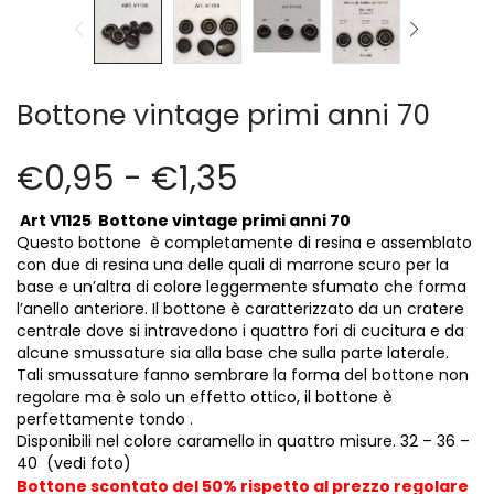
Cerniere lampo / Zip/Fibbie (27)
Elastici (10)
Filati (32)
filati cucirini e affini (9)
Bottone vintage primi anni 70
Fodere (5)
Guanti (1)
€
0,95
-
€
1,35
LANA (27)
Minuterie (58)
Art V1125 Bottone vintage primi anni 70
Nastri, fettucce, cordoni, (49)
Questo bottone è completamente di resina e assemblato
con due di resina una delle quali di marrone scuro per la
Pizzi (11)
base e un’altra di colore leggermente sfumato che forma
Prodotti per la sartoria (34)
l’anello anteriore. Il bottone è caratterizzato da un cratere
Ricamo (119)
centrale dove si intravedono i quattro fori di cucitura e da
alcune smussature sia alla base che sulla parte laterale.
Quadri Mezzo Punto (92)
Tali smussature fanno sembrare la forma del bottone non
Canovacci Completi di Filati e Ago (24)
regolare ma è solo un effetto ottico, il bottone è
Sciarpe (8)
perfettamente tondo .
Disponibili nel colore caramello in quattro misure. 32 – 36 –
Set di Bottoni Vintage (77)
40 (vedi foto)
Swarovski (2)
Bottone scontato del 50% rispetto al prezzo regolare