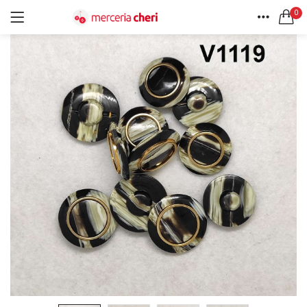
0
ACCEDI
REGISTRATI
HOME
CERCA IN:
ACCOUNT
Tutte le categorie
Accessori Design (56)
Accessori merceria (94)
Cesti portalavoro (8)
Aghi e spilli (24)
Ricordami
Applicazioni (26)
Borse (6)
Bottoni Vintage (204)
Lotti di Bottoni vintage (27)
Password dimenticata?
Bottoni/alamari/automatici (46)
Alamari (5)
Calze collant donna (24)
Cappelli (16)