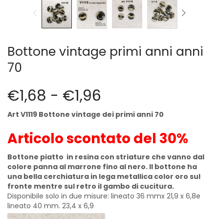
Cerniere lampo / Zip/Fibbie (27)
Elastici (10)
Filati (32)
filati cucirini e affini (9)
Bottone vintage primi anni anni
Fodere (5)
70
Guanti (1)
LANA (27)
€
1,68
-
€
1,96
Minuterie (58)
Nastri, fettucce, cordoni, (49)
Art V1119 Bottone vintage dei primi anni 70
Pizzi (11)
Prodotti per la sartoria (34)
Articolo scontato del 30%
Ricamo (119)
Bottone piatto
in resina con
striature che vanno dal
Quadri Mezzo Punto (92)
colore panna al marrone fino al nero. Il bottone ha
Canovacci Completi di Filati e Ago (24)
una bella cerchiatura in lega metallica color oro sul
Sciarpe (8)
fronte mentre sul retro il
gambo di cucitura.
Set di Bottoni Vintage (77)
Disponibile solo in due misure: lineato 36 mmx 21,9 x 6,8e
lineato 40 mm. 23,4 x 6,9
Swarovski (2)