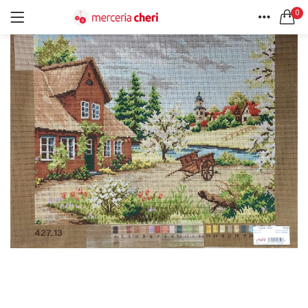
0
ACCEDI
REGISTRATI
HOME
CERCA IN:
ACCOUNT
Tutte le categorie
Accessori Design (56)
Accessori merceria (94)
Cesti portalavoro (8)
Aghi e spilli (24)
Ricordami
Applicazioni (26)
Borse (6)
Bottoni Vintage (204)
Lotti di Bottoni vintage (27)
Password dimenticata?
Bottoni/alamari/automatici (46)
Alamari (5)
Calze collant donna (24)
Cappelli (16)