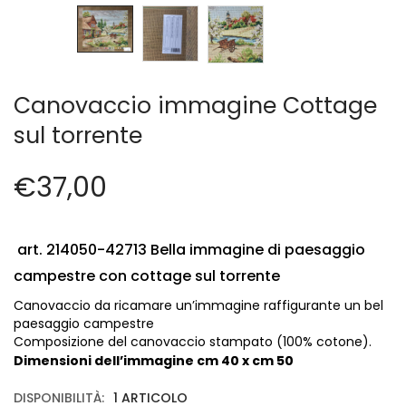
Cerniere lampo / Zip/Fibbie (27)
Elastici (10)
Filati (32)
filati cucirini e affini (9)
Canovaccio immagine Cottage
Fodere (5)
Guanti (1)
sul torrente
LANA (27)
Minuterie (58)
€
37,00
Nastri, fettucce, cordoni, (49)
Pizzi (11)
Prodotti per la sartoria (34)
art. 214050-42713
Bella immagine di paesaggio
Ricamo (119)
campestre con cottage sul torrente
Quadri Mezzo Punto (92)
Canovaccio da ricamare un’immagine raffigurante un bel
Canovacci Completi di Filati e Ago (24)
paesaggio campestre
Sciarpe (8)
Composizione del canovaccio stampato (100% cotone).
Dimensioni dell’immagine cm 40 x cm 50
Set di Bottoni Vintage (77)
Swarovski (2)
DISPONIBILITÀ:
1 ARTICOLO