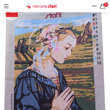
0
-13%
ACCEDI
REGISTRATI
HOME
CERCA IN:
ACCOUNT
Tutte le categorie
Accessori Design (56)
Accessori merceria (94)
Cesti portalavoro (8)
Aghi e spilli (24)
Ricordami
Applicazioni (26)
Borse (6)
Bottoni Vintage (204)
Lotti di Bottoni vintage (27)
Password dimenticata?
Bottoni/alamari/automatici (46)
Alamari (5)
Calze collant donna (24)
Cappelli (16)