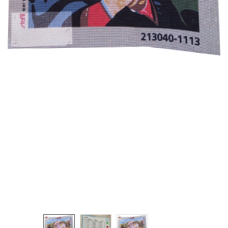
Cerniere lampo / Zip/Fibbie (27)
Elastici (10)
Filati (32)
filati cucirini e affini (9)
Fodere (5)
Guanti (1)
LANA (27)
Minuterie (58)
Nastri, fettucce, cordoni, (49)
Pizzi (11)
Prodotti per la sartoria (34)
Ricamo (119)
Quadri Mezzo Punto (92)
Canovacci Completi di Filati e Ago (24)
Sciarpe (8)
Set di Bottoni Vintage (77)
Swarovski (2)