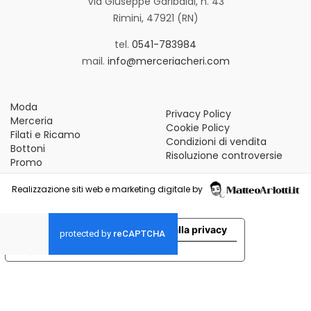
Via Giuseppe Garibaldi, n. 43
Rimini, 47921 (RN)
tel.
0541-783984
mail.
info@merceriacheri.com
Moda
Privacy Policy
Merceria
Cookie Policy
Filati e Ricamo
Condizioni di vendita
Bottoni
Risoluzione controversie
Promo
Realizzazione siti web e marketing digitale by
Le tue preferenze relative alla privacy
Informativa sulla raccolta