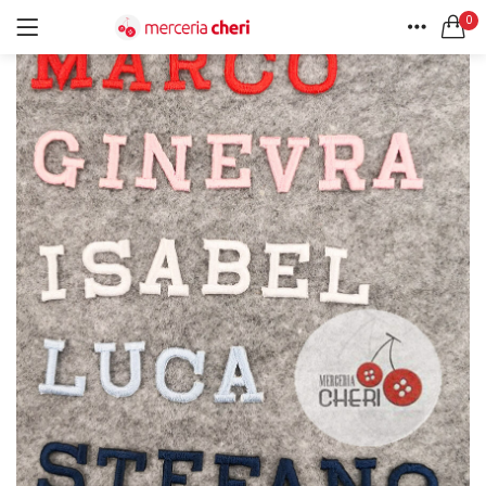
0
ACCEDI
REGISTRATI
HOME
CERCA IN:
ACCOUNT
Tutte le categorie
Accessori Design (56)
Accessori merceria (94)
Cesti portalavoro (8)
Aghi e spilli (24)
Ricordami
Applicazioni (26)
Borse (6)
Bottoni Vintage (204)
Lotti di Bottoni vintage (27)
Password dimenticata?
Bottoni/alamari/automatici (46)
Alamari (5)
Calze collant donna (24)
Cappelli (16)