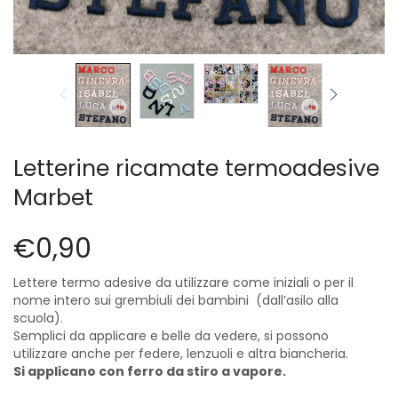
Cerniere lampo / Zip/Fibbie (27)
Elastici (10)
Filati (32)
filati cucirini e affini (9)
Fodere (5)
Guanti (1)
LANA (27)
Letterine ricamate termoadesive
Minuterie (58)
Marbet
Nastri, fettucce, cordoni, (49)
Pizzi (11)
€
0,90
Prodotti per la sartoria (34)
Ricamo (119)
Lettere termo adesive da utilizzare come iniziali o per il
Quadri Mezzo Punto (92)
nome intero sui grembiuli dei bambini (dall’asilo alla
Canovacci Completi di Filati e Ago (24)
scuola).
Sciarpe (8)
Semplici da applicare e belle da vedere, si possono
utilizzare anche per federe, lenzuoli e altra biancheria.
Set di Bottoni Vintage (77)
Si applicano con ferro da stiro a vapore.
Swarovski (2)