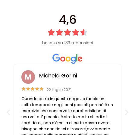
4,6
basato su 133 recensioni
Raffaella Casadei
26 Luglio 2019
Non puoi non trovare ciò che cerchi. Se ciò che
n
cerchi non è disponibile, le commesse aiutano
a trovare la soluzione nel migliore dei modi. Il
negozio è sempre pieno e non si può
pretendere che dedicano tutto il tempo a un
solo cliente