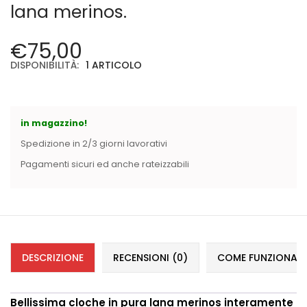
lana merinos.
Cerniere lampo / Zip/Fibbie (27)
Elastici (10)
Filati (32)
€
75,00
filati cucirini e affini (9)
DISPONIBILITÀ:
1 ARTICOLO
Fodere (5)
Guanti (1)
LANA (27)
in magazzino!
Minuterie (58)
Spedizione in 2/3 giorni lavorativi
Nastri, fettucce, cordoni, (49)
Pagamenti sicuri ed anche rateizzabili
Pizzi (11)
Prodotti per la sartoria (34)
Ricamo (119)
Quadri Mezzo Punto (92)
Canovacci Completi di Filati e Ago (24)
Sciarpe (8)
DESCRIZIONE
RECENSIONI (0)
COME FUNZIONANO 
Set di Bottoni Vintage (77)
Swarovski (2)
Bellissima cloche in pura lana merinos interamente