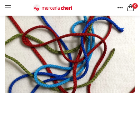
0
ACCEDI
REGISTRATI
HOME
CERCA IN:
ACCOUNT
Tutte le categorie
Accessori Design (56)
Accessori merceria (94)
Cesti portalavoro (8)
Aghi e spilli (24)
Ricordami
Applicazioni (26)
Borse (6)
Bottoni Vintage (204)
Lotti di Bottoni vintage (27)
Password dimenticata?
Bottoni/alamari/automatici (46)
Alamari (5)
Calze collant donna (24)
Cappelli (16)