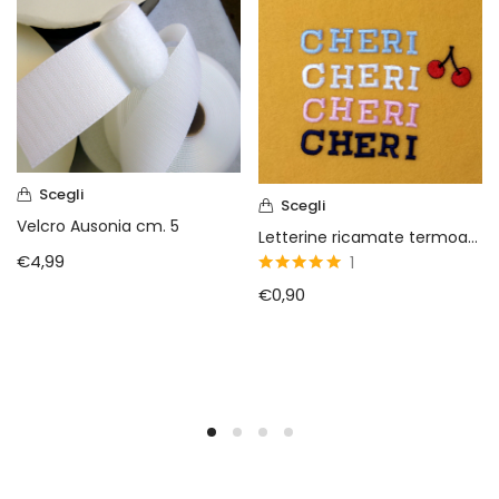
Scegli
Scegli
Velcro Ausonia cm. 5
Letterine ricamate termoadesive
€
4,99
1
5
su 5
€
0,90