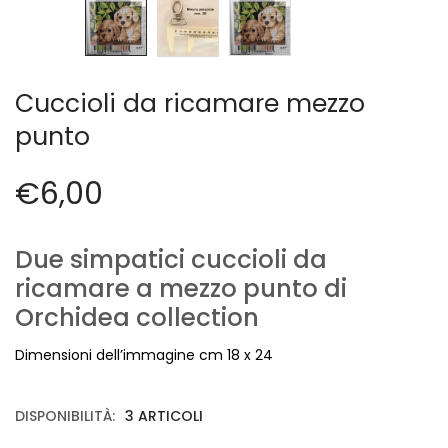
Cerniere lampo / Zip/Fibbie (27)
Elastici (10)
Filati (32)
filati cucirini e affini (9)
Cuccioli da ricamare mezzo
Fodere (5)
punto
Guanti (1)
LANA (27)
€
6,00
Minuterie (58)
Nastri, fettucce, cordoni, (49)
Pizzi (11)
Due simpatici cuccioli da
Prodotti per la sartoria (34)
ricamare a mezzo punto di
Ricamo (119)
Orchidea collection
Quadri Mezzo Punto (92)
Canovacci Completi di Filati e Ago (24)
Dimensioni dell’immagine cm 18 x 24
Sciarpe (8)
Set di Bottoni Vintage (77)
DISPONIBILITÀ:
3 ARTICOLI
Swarovski (2)