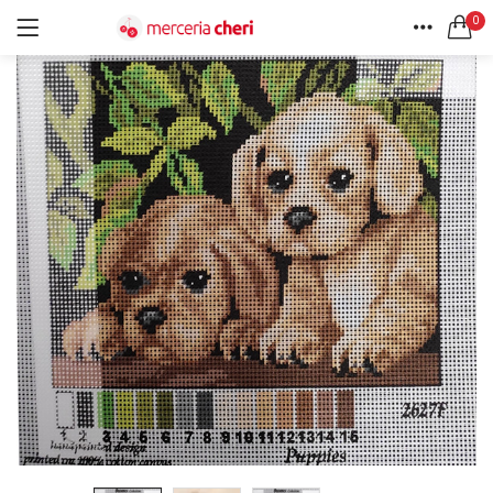
0
ACCEDI
REGISTRATI
HOME
CERCA IN:
ACCOUNT
Tutte le categorie
Accessori Design (56)
Accessori merceria (94)
Cesti portalavoro (8)
Aghi e spilli (24)
Ricordami
Applicazioni (26)
Borse (6)
Bottoni Vintage (204)
Lotti di Bottoni vintage (27)
Password dimenticata?
Bottoni/alamari/automatici (46)
Alamari (5)
Calze collant donna (24)
Cappelli (16)