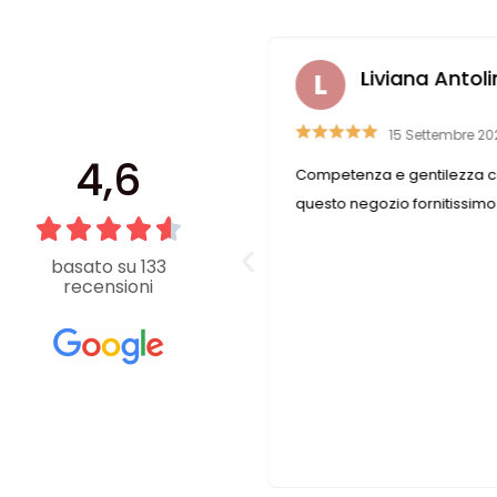
faella Casadei
Liviana Antoli
6 Luglio 2019
15 Settembre 20
4,6
rovare ciò che cerchi. Se ciò
Competenza e gentilezza c
n è disponibile, le commesse
questo negozio fornitissimo
are la soluzione nel migliore
negozio è sempre pieno e non si
basato su 133
recensioni
e che dedicano tutto il tempo
nte