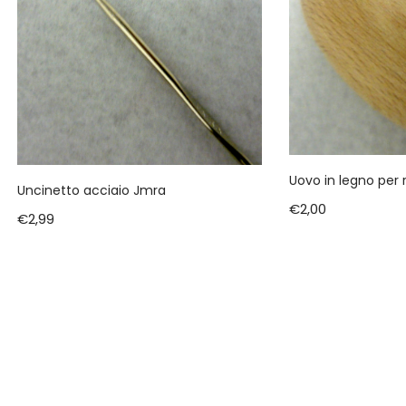
Uovo in legno pe
Uncinetto acciaio Jmra
€
2,00
€
2,99