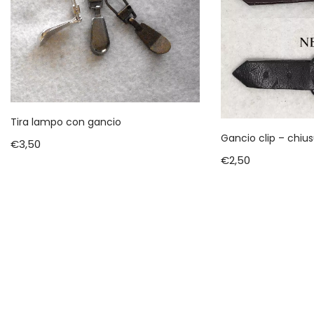
Tira lampo con gancio
Gancio clip – chius
€
3,50
€
2,50