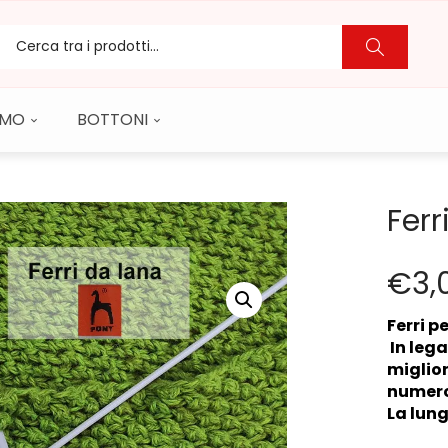
CAMO
BOTTONI
Ferr
€
3,
Ferri p
In lega
miglior
numero
La lung