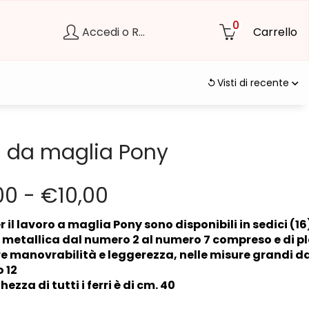
0
Accedi o Registrati
Carrello
Visti di recente
i da maglia Pony
00
-
€
10,00
er il lavoro a maglia Pony sono disponibili in sedici (16
 metallica dal numero 2 al numero 7 compreso e di pl
e manovrabilità e leggerezza, nelle misure grandi d
 12
hezza di tutti i ferri è di cm. 40