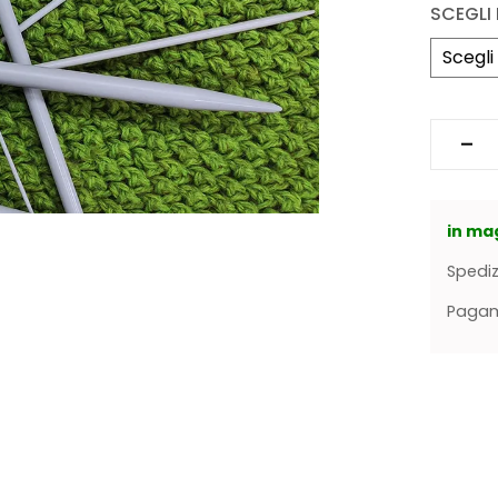
SCEGLI
in ma
Spediz
Pagame