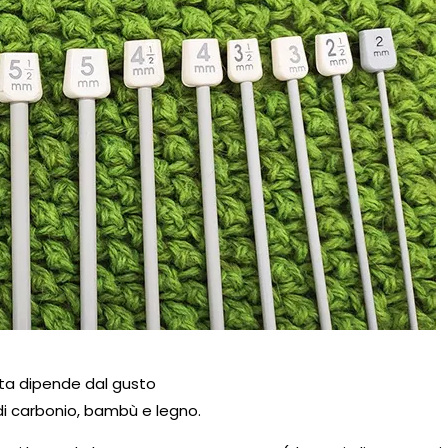
elta dipende dal gusto
di carbonio
,
bambù
e
legno
.