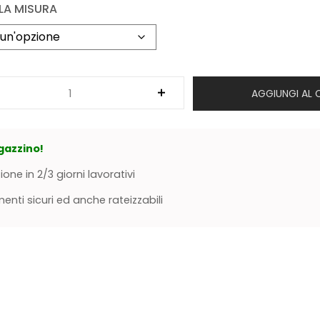
 LA MISURA
AGGIUNGI AL 
gazzino!
ione in 2/3 giorni lavorativi
nti sicuri ed anche rateizzabili