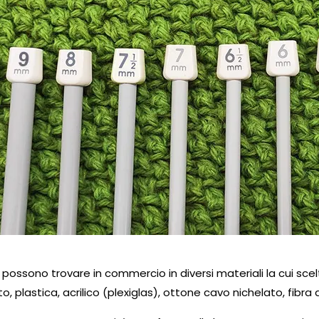
i possono trovare in commercio in diversi materiali la cui sc
to,
plastica
,
acrilico
(
plexiglas
),
ottone
cavo nichelato,
fibra 