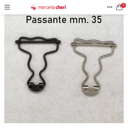
0
ACCEDI
REGISTRATI
HOME
CERCA IN:
ACCOUNT
Tutte le categorie
Accessori Design (56)
Accessori merceria (94)
Cesti portalavoro (8)
Aghi e spilli (24)
Ricordami
Applicazioni (26)
Borse (6)
Bottoni Vintage (204)
Lotti di Bottoni vintage (27)
Password dimenticata?
Bottoni/alamari/automatici (46)
Alamari (5)
Calze collant donna (24)
Cappelli (16)