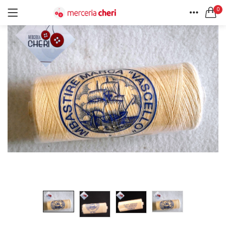
0
ACCEDI
REGISTRATI
HOME
CERCA IN:
ACCOUNT
Tutte le categorie
Accessori Design (56)
Accessori merceria (94)
Cesti portalavoro (8)
Aghi e spilli (24)
Ricordami
Applicazioni (26)
Borse (6)
Bottoni Vintage (204)
Lotti di Bottoni vintage (27)
Password dimenticata?
Bottoni/alamari/automatici (46)
Alamari (5)
Calze collant donna (24)
Cappelli (16)