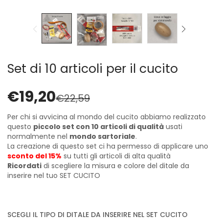
Cerniere lampo / Zip/Fibbie (27)
Elastici (10)
Filati (32)
filati cucirini e affini (9)
Fodere (5)
Set di 10 articoli per il cucito
Guanti (1)
LANA (27)
€
19,20
Minuterie (58)
€
22,59
Nastri, fettucce, cordoni, (49)
Per chi si avvicina al mondo del cucito abbiamo realizzato
Pizzi (11)
questo
piccolo set con 10 articoli di qualità
usati
Prodotti per la sartoria (34)
normalmente nel
mondo sartoriale
.
Ricamo (119)
La creazione di questo set ci ha permesso di applicare uno
sconto del 15%
su tutti gli articoli di alta qualità
Quadri Mezzo Punto (92)
Ricordati
di scegliere la misura e colore del ditale da
Canovacci Completi di Filati e Ago (24)
inserire nel tuo SET CUCITO
Sciarpe (8)
Set di Bottoni Vintage (77)
Swarovski (2)
SCEGLI IL TIPO DI DITALE DA INSERIRE NEL SET CUCITO