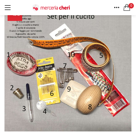
0
-15%
ACCEDI
REGISTRATI
HOME
CERCA IN:
ACCOUNT
Tutte le categorie
Accessori Design (56)
Accessori merceria (94)
Cesti portalavoro (8)
Aghi e spilli (24)
Ricordami
Applicazioni (26)
Borse (6)
Bottoni Vintage (204)
Lotti di Bottoni vintage (27)
Password dimenticata?
Bottoni/alamari/automatici (46)
Alamari (5)
Calze collant donna (24)
Cappelli (16)