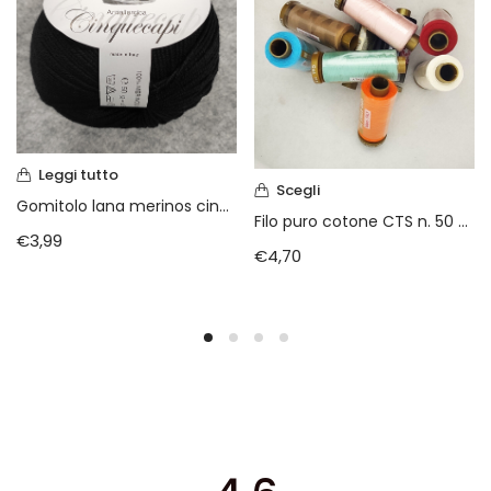
Leggi tutto
Scegli
Gomitolo lana merinos cinque capi col. 03 nero
Filo puro cotone CTS n. 50 mt. 275 Y 300
€
3,99
€
4,70