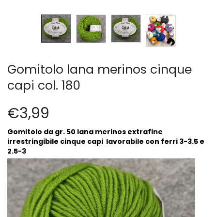
Cerniere lampo / Zip/Fibbie (27)
Elastici (10)
Filati (32)
filati cucirini e affini (9)
Fodere (5)
Gomitolo lana merinos cinque
Guanti (1)
LANA (27)
capi col. 180
Minuterie (58)
Nastri, fettucce, cordoni, (49)
€
3,99
Pizzi (11)
Prodotti per la sartoria (34)
Gomitolo da gr. 50 lana merinos extrafine
irrestringibile cinque capi lavorabile con ferri 3-3.5 e
Ricamo (119)
2.5-3
Quadri Mezzo Punto (92)
Canovacci Completi di Filati e Ago (24)
Sciarpe (8)
Set di Bottoni Vintage (77)
Swarovski (2)