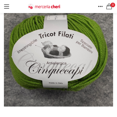
0
ACCEDI
REGISTRATI
HOME
CERCA IN:
ACCOUNT
Tutte le categorie
Accessori Design (56)
Accessori merceria (94)
Cesti portalavoro (8)
Aghi e spilli (24)
Ricordami
Applicazioni (26)
Borse (6)
Bottoni Vintage (204)
Lotti di Bottoni vintage (27)
Password dimenticata?
Bottoni/alamari/automatici (46)
Alamari (5)
Calze collant donna (24)
Cappelli (16)