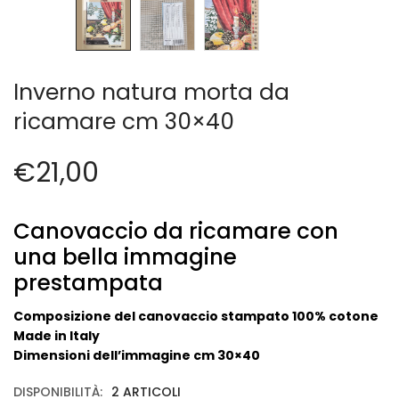
Cerniere lampo / Zip/Fibbie (27)
Elastici (10)
Filati (32)
filati cucirini e affini (9)
Inverno natura morta da
Fodere (5)
ricamare cm 30×40
Guanti (1)
LANA (27)
€
21,00
Minuterie (58)
Nastri, fettucce, cordoni, (49)
Pizzi (11)
Canovaccio da ricamare con
Prodotti per la sartoria (34)
una bella immagine
Ricamo (119)
prestampata
Quadri Mezzo Punto (92)
Canovacci Completi di Filati e Ago (24)
Composizione del canovaccio stampato 100% cotone
Sciarpe (8)
Made in Italy
Dimensioni dell’immagine cm 30×40
Set di Bottoni Vintage (77)
Swarovski (2)
DISPONIBILITÀ:
2 ARTICOLI