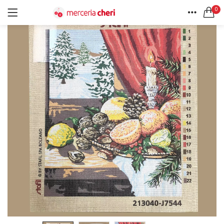
0
ACCEDI
REGISTRATI
HOME
CERCA IN:
ACCOUNT
Tutte le categorie
Accessori Design (56)
Accessori merceria (94)
Cesti portalavoro (8)
Aghi e spilli (24)
Ricordami
Applicazioni (26)
Borse (6)
Bottoni Vintage (204)
Lotti di Bottoni vintage (27)
Password dimenticata?
Bottoni/alamari/automatici (46)
Alamari (5)
Calze collant donna (24)
Cappelli (16)