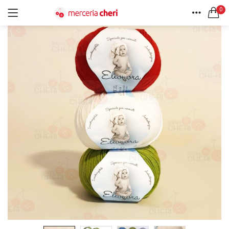
0
ACCEDI
REGISTRATI
HOME
CERCA IN:
ACCOUNT
Tutte le categorie
Accessori Design (56)
Accessori merceria (94)
Cesti portalavoro (8)
Aghi e spilli (24)
Ricordami
Applicazioni (26)
Borse (6)
Bottoni Vintage (204)
Lotti di Bottoni vintage (27)
Password dimenticata?
Bottoni/alamari/automatici (46)
Alamari (5)
Calze collant donna (24)
Cappelli (16)