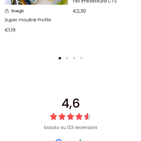
Filo imbastitura CTS
€
2,30
Scegli
Super moulinè Profilo
€
1,19
4,6
basato su 133 recensioni