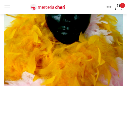
0
ACCEDI
REGISTRATI
HOME
CERCA IN:
ACCOUNT
Tutte le categorie
Accessori Design (56)
Accessori merceria (94)
Cesti portalavoro (8)
Aghi e spilli (24)
Ricordami
Applicazioni (26)
Borse (6)
Bottoni Vintage (204)
Lotti di Bottoni vintage (27)
Password dimenticata?
Bottoni/alamari/automatici (46)
Alamari (5)
Calze collant donna (24)
Cappelli (16)