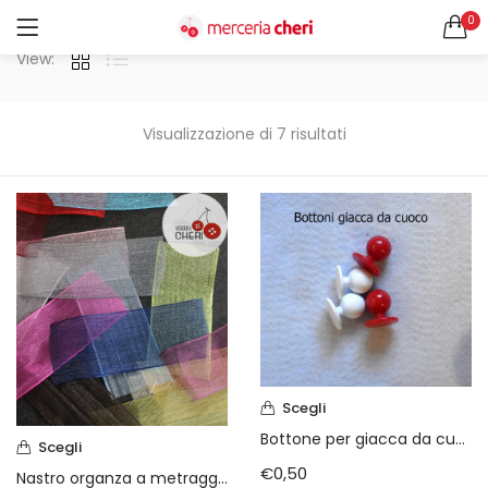
0
ACCEDI
REGISTRATI
View:
CERCA IN:
Tutte le categorie
Visualizzazione di 7 risultati
Accessori Design (56)
Accessori merceria (94)
Cesti portalavoro (8)
Aghi e spilli (24)
Ricordami
Applicazioni (26)
Borse (6)
Bottoni Vintage (204)
Lotti di Bottoni vintage (27)
Password dimenticata?
Bottoni/alamari/automatici (46)
Scegli
Alamari (5)
Bottone per giacca da cuoco
Calze collant donna (24)
Scegli
Cappelli (16)
€
0,50
Nastro organza a metraggio