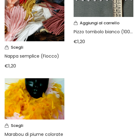
Vintage (165)
Aggiungi al carrello
Pizzo tombolo bianco (100% cotone )
€
1,20
Scegli
Nappa semplice (Fiocco)
€
1,20
Scegli
Marabou di piume colorate