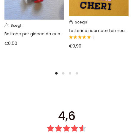
Scegli
Scegli
Letterine ricamate termoadesive
Bottone per giacca da cuoco
1
€
0,50
5
su 5
€
0,90
4,6