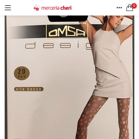
0
ACCEDI
REGISTRATI
HOME
CERCA IN:
ACCOUNT
Tutte le categorie
Accessori Design (56)
Accessori merceria (94)
Cesti portalavoro (8)
Aghi e spilli (24)
Ricordami
Applicazioni (26)
Borse (6)
Bottoni Vintage (204)
Lotti di Bottoni vintage (27)
Password dimenticata?
Bottoni/alamari/automatici (46)
Alamari (5)
Calze collant donna (24)
Cappelli (16)