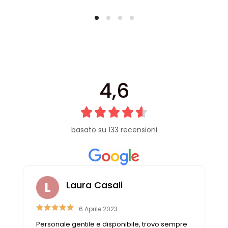
4,6
basato su 133 recensioni
ra Casali
Raffaella C
 Aprile 2023
26 Luglio 2019
ile e disponibile, trovo sempre
Non puoi non trovare ciò c