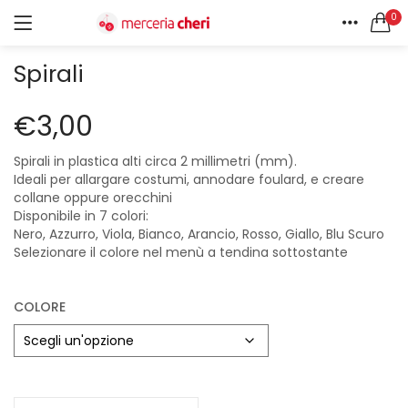
0
ACCEDI
REGISTRATI
HOME
Spirali
CERCA IN:
ACCOUNT
Tutte le categorie
€
3,00
Accessori Design (56)
Accessori merceria (94)
Spirali in plastica alti circa 2 millimetri (mm).
Ideali per allargare costumi, annodare foulard, e creare
Cesti portalavoro (8)
collane oppure orecchini
Aghi e spilli (24)
Ricordami
Disponibile in 7 colori:
Applicazioni (26)
Nero, Azzurro, Viola, Bianco, Arancio, Rosso, Giallo, Blu Scuro
Borse (6)
Selezionare il colore nel menù a tendina sottostante
Bottoni Vintage (204)
Lotti di Bottoni vintage (27)
Password dimenticata?
COLORE
Bottoni/alamari/automatici (46)
Alamari (5)
Calze collant donna (24)
Cappelli (16)