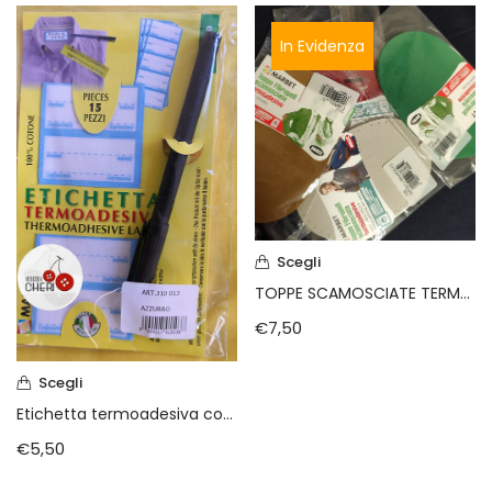
Vintage (165)
In Evidenza
Scegli
TOPPE SCAMOSCIATE TERMOADESIVE MARBET
€
7,50
Scegli
Etichetta termoadesiva con penna
€
5,50