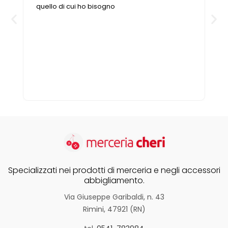
ho bisogno
cerchi non è disponibile,
a trovare la soluzione nel 
negozio è sempre pieno e
pretendere che dedicano t
solo cliente
Specializzati nei prodotti di merceria e negli accessori
abbigliamento.
Via Giuseppe Garibaldi, n. 43
Rimini, 47921 (RN)