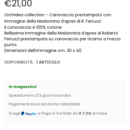
€
21,00
Vintage (165)
Orchidea collection – Canovaccio prestampato con
immagine della Madonnina d’apres di R. Ferruzzi
Il conovaccio è 100% cotone
Bellissima immagine della Madonnina d’apres di Roberto
Ferruzzi prestampata su canovaccio per ricamo a mezzo
punto.
Dimensioni dell’immagine cm. 30 x 40
DISPONIBILITÀ:
1 ARTICOLO
in magazzino!
Spedizione in 2/3 giorni lavorativi
Pagamenti sicuri ed anche rateizzabili
Scegli
e Paga in Tre Rate da
€ 7,00
al mese