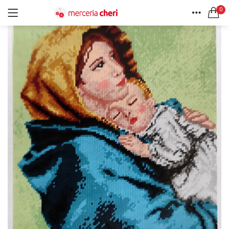
0
ACCEDI
REGISTRATI
HOME
CERCA IN:
ACCOUNT
Tutte le categorie
Accessori Design (56)
Accessori merceria (94)
Cesti portalavoro (8)
Aghi e spilli (24)
Ricordami
Applicazioni (26)
Borse (6)
Bottoni Vintage (204)
Lotti di Bottoni vintage (27)
Password dimenticata?
Bottoni/alamari/automatici (46)
Alamari (5)
Calze collant donna (24)
Cappelli (16)