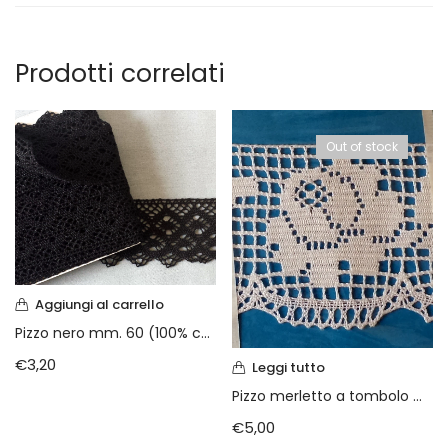
Vintage (165)
Prodotti correlati
Out of stock
Aggiungi al carrello
Pizzo nero mm. 60 (100% cotone )
€
3,20
Leggi tutto
Pizzo merletto a tombolo mm. 85
€
5,00