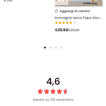
€
1,90
Aggiungi al carrello
Immagine sacra Papa Giovanni Paolo II
1
5
su 5
€
20,50
€
23,00
4,6
basato su 133 recensioni