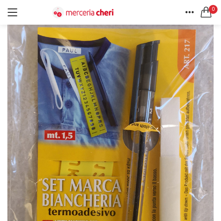
0
ACCEDI
REGISTRATI
HOME
CERCA IN:
ACCOUNT
Tutte le categorie
Accessori Design (56)
Accessori merceria (94)
Cesti portalavoro (8)
Aghi e spilli (24)
Ricordami
Applicazioni (26)
Borse (6)
Bottoni Vintage (204)
Lotti di Bottoni vintage (27)
Password dimenticata?
Bottoni/alamari/automatici (46)
Alamari (5)
Calze collant donna (24)
Cappelli (16)