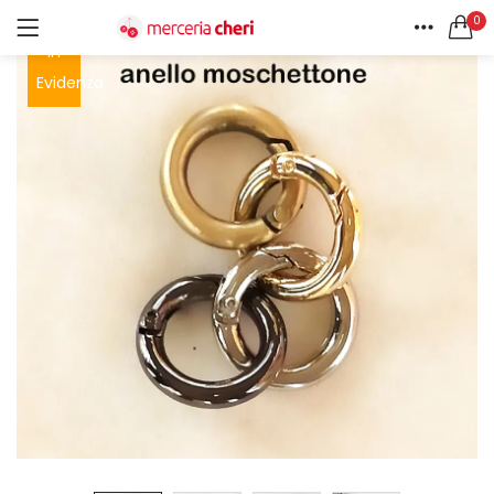
0
In
ACCEDI
REGISTRATI
HOME
Evidenza
CERCA IN:
ACCOUNT
Tutte le categorie
Accessori Design (56)
Accessori merceria (94)
Cesti portalavoro (8)
Aghi e spilli (24)
Ricordami
Applicazioni (26)
Borse (6)
Bottoni Vintage (204)
Lotti di Bottoni vintage (27)
Password dimenticata?
Bottoni/alamari/automatici (46)
Alamari (5)
Calze collant donna (24)
Cappelli (16)