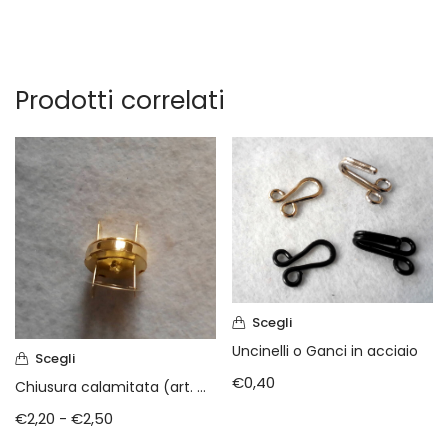
Prodotti correlati
Scegli
Uncinelli o Ganci in acciaio
Scegli
€
0,40
Chiusura calamitata (art. min 1002)
€
2,20
-
€
2,50