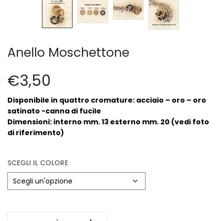
Cerniere lampo / Zip/Fibbie (27)
Elastici (10)
Filati (32)
filati cucirini e affini (9)
Anello Moschettone
Fodere (5)
Guanti (1)
€
3,50
LANA (27)
Minuterie (58)
Disponibile in quattro cromature: acciaio – oro – oro
Nastri, fettucce, cordoni, (49)
satinato -canna di fucile
Pizzi (11)
Dimensioni: interno mm. 13 esterno mm. 20 (vedi foto
di riferimento)
Prodotti per la sartoria (34)
Ricamo (119)
Quadri Mezzo Punto (92)
SCEGLI IL COLORE
Canovacci Completi di Filati e Ago (24)
Sciarpe (8)
Set di Bottoni Vintage (77)
Swarovski (2)