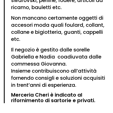
swarovski
,
perline
,
fodere
,
articoli da
ricamo
,
bauletti
etc.
Non mancano certamente oggetti di
accesori moda quali
foulard
, collant,
collane e bigiotteria, guanti,
cappelli
etc.
Il negozio è gestito dalle sorelle
Gabriella e Nadia coadiuvata dalle
commessa Giovanna.
Insieme contribuiscono all’attività
fornendo consigli e soluzioni acquisiti
in trent’anni di esperienza.
Merceria Cheri
è indicato al
rifornimento di sartorie e privati.