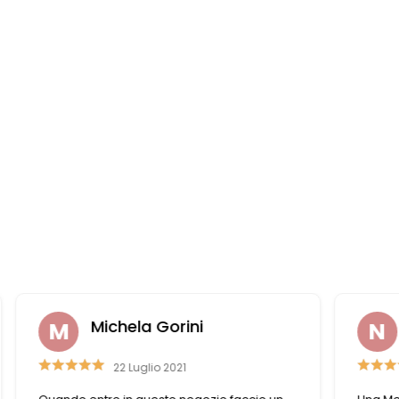
i
Nazzareno Romitelli
14 Marzo 2023