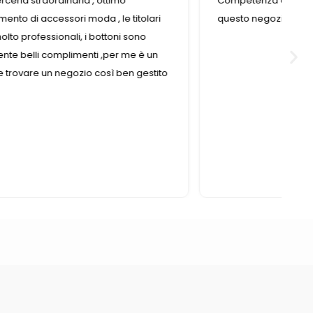
Competenza e gentilezza caratterizzano
i
questo negozio fornitissimo nel suo genere.
n
ito