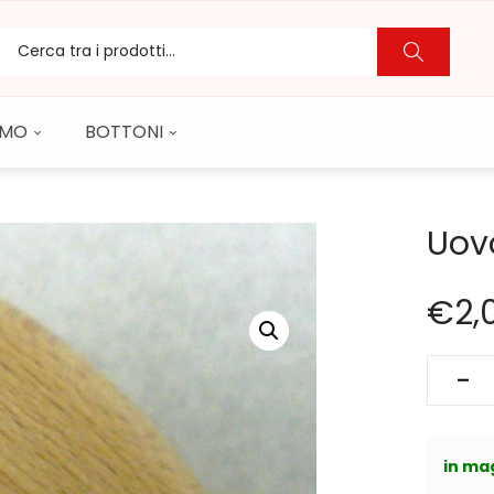
CAMO
BOTTONI
Uov
€
2,
in ma