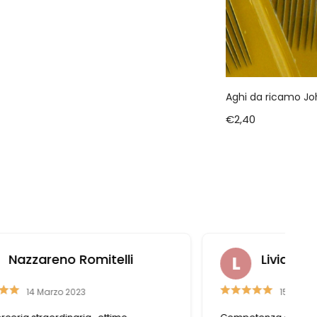
Aghi da ricamo J
€
2,40
Liviana Antolini
15 Settembre 2023