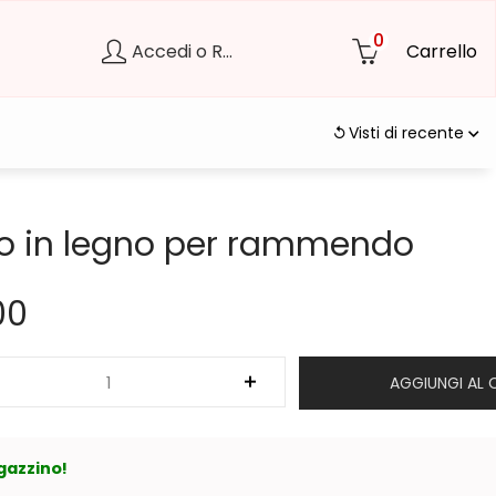
0
Accedi o Registrati
Carrello
Visti di recente
o in legno per rammendo
00
AGGIUNGI AL 
gazzino!