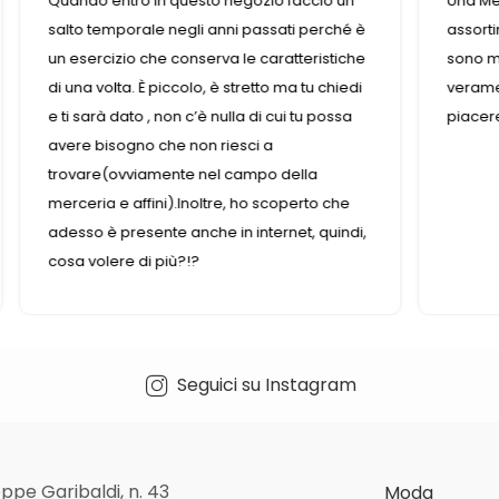
ozio faccio un
Una Merceria straordinaria , ottimo
passati perché è
assortimento di accessori moda , le titolar
e caratteristiche
sono molto professionali, i bottoni sono
etto ma tu chiedi
veramente belli complimenti ,per me è u
 di cui tu possa
piacere trovare un negozio così ben gest
ci a
mpo della
ho scoperto che
internet, quindi,
Seguici su Instagram
ppe Garibaldi, n. 43
Moda