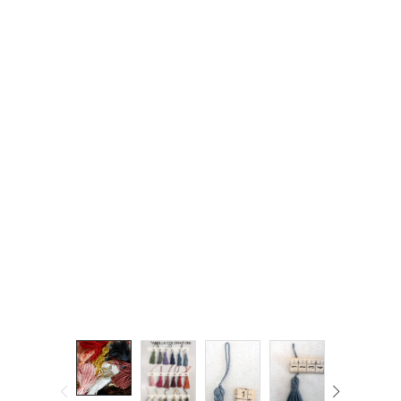
Cerniere lampo / Zip/Fibbie (27)
Elastici (10)
Filati (32)
filati cucirini e affini (9)
Fodere (5)
Guanti (1)
LANA (27)
Minuterie (58)
Nastri, fettucce, cordoni, (49)
Pizzi (11)
Prodotti per la sartoria (34)
Ricamo (119)
Quadri Mezzo Punto (92)
Canovacci Completi di Filati e Ago (24)
Sciarpe (8)
Set di Bottoni Vintage (77)
Swarovski (2)