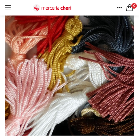
0
ACCEDI
REGISTRATI
HOME
CERCA IN:
ACCOUNT
Tutte le categorie
Accessori Design (56)
Accessori merceria (94)
Cesti portalavoro (8)
Aghi e spilli (24)
Ricordami
Applicazioni (26)
Borse (6)
Bottoni Vintage (204)
Lotti di Bottoni vintage (27)
Password dimenticata?
Bottoni/alamari/automatici (46)
Alamari (5)
Calze collant donna (24)
Cappelli (16)