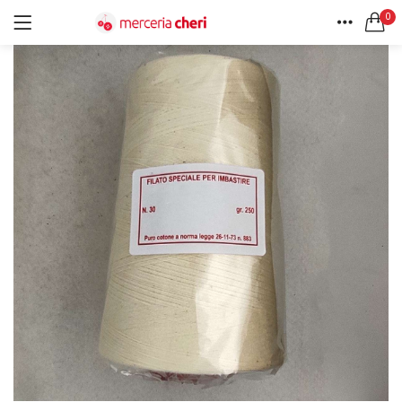
0
ACCEDI
REGISTRATI
HOME
CERCA IN:
ACCOUNT
Tutte le categorie
Accessori Design (56)
Accessori merceria (94)
Cesti portalavoro (8)
Aghi e spilli (24)
Ricordami
Applicazioni (26)
Borse (6)
Bottoni Vintage (204)
Lotti di Bottoni vintage (27)
Password dimenticata?
Bottoni/alamari/automatici (46)
Alamari (5)
Calze collant donna (24)
Cappelli (16)