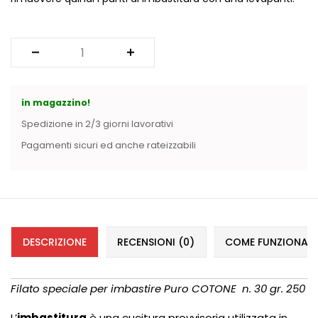
Vintage (165)
in magazzino!
Spedizione in 2/3 giorni lavorativi
Pagamenti sicuri ed anche rateizzabili
DESCRIZIONE
RECENSIONI (0)
COME FUNZIONANO 
Filato speciale per imbastire Puro COTONE n. 30 gr. 250
L’
imbastitura
è una cucitura provvisoria utilizzata in