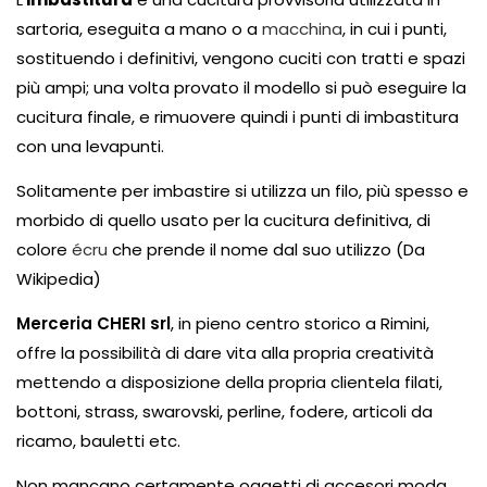
sartoria, eseguita a mano o a
macchina
, in cui i punti,
sostituendo i definitivi, vengono cuciti con tratti e spazi
più ampi; una volta provato il modello si può eseguire la
cucitura finale, e rimuovere quindi i punti di imbastitura
con una levapunti.
Solitamente per imbastire si utilizza un filo, più spesso e
morbido di quello usato per la cucitura definitiva, di
colore
écru
che prende il nome dal suo utilizzo (Da
Wikipedia)
Merceria CHERI srl
, in pieno centro storico a Rimini,
offre la possibilità di dare vita alla propria creatività
mettendo a disposizione della propria clientela
filati
,
bottoni
,
strass
,
swarovski
,
perline
,
fodere
,
articoli da
ricamo
,
bauletti
etc.
Non mancano certamente oggetti di accesori moda