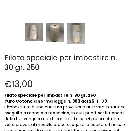
Cerniere lampo / Zip/Fibbie (27)
Elastici (10)
Filati (32)
filati cucirini e affini (9)
Fodere (5)
Guanti (1)
LANA (27)
Filato speciale per imbastire n.
Minuterie (58)
Nastri, fettucce, cordoni, (49)
30 gr. 250
Pizzi (11)
Prodotti per la sartoria (34)
€
13,00
Ricamo (119)
Quadri Mezzo Punto (92)
Filato speciale per imbastire
n. 30 gr. 250
Puro Cotone a norma legge
n. 883 del
26-11-73
Canovacci Completi di Filati e Ago (24)
L’imbastitura è una cucitura provvisoria utilizzata in sartoria,
Sciarpe (8)
eseguita a mano o a
macchina
, in cui i punti, sostituendo i
Set di Bottoni Vintage (77)
definitivi, vengono cuciti con tratti e spazi più ampi; una
Swarovski (2)
volta provato il modello si può eseguire la cucitura finale, e
rimuovere quindi i punti di imbastitura con una levapunti.