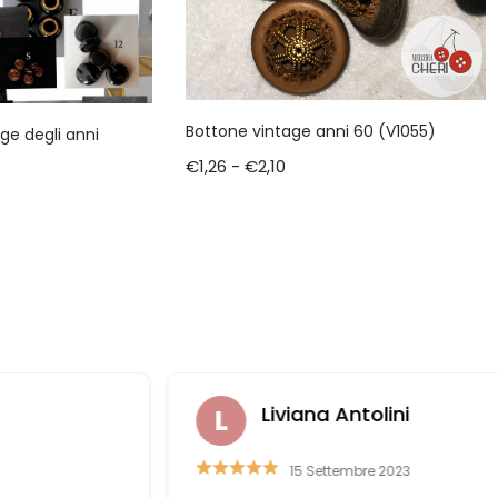
Bottone vintage anni 60 (V1055)
age degli anni
€
1,26
-
€
2,10
Liviana Antolini
15 Settembre 2023