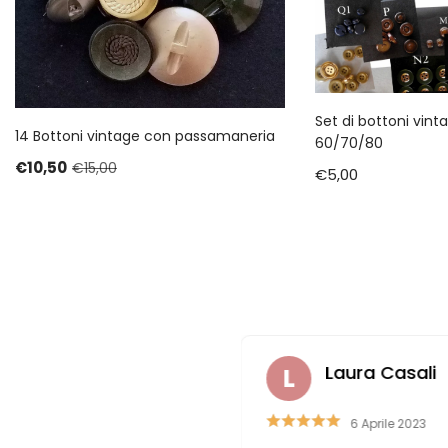
Set di bottoni vint
14 Bottoni vintage con passamaneria
60/70/80
€
10,50
€
15,00
€
5,00
zareno Romitelli
Laura Casali
4 Marzo 2023
6 Aprile 2023