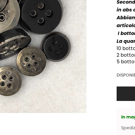
Secondo
in abs 
Abbiamo
articol
I botto
La qua
10 bott
2 botto
5 botto
DISPONIB
in ma
Spediz