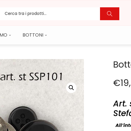
CAMO
BOTTONI
Bot
€
19
Art.
Ste
All’int