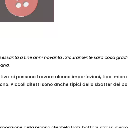
 sessanta a fine anni novanta . Sicuramente sarà cosa grad
iana.
tivo si possono trovare alcune imperfezioni, tipo: micro 
no. Piccoli difetti sono anche tipici dello sbatter dei bot
disposizione della propria clientela
filati
,
bottoni
,
strass
,
swaro