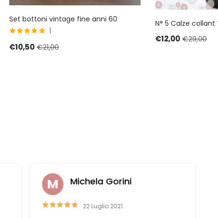
Set bottoni vintage fine anni 60
N° 5 Calze collant
1
€
12,00
€
29,00
5
su 5
€
10,50
€
21,00
Michela Gorini
22 Luglio 2021