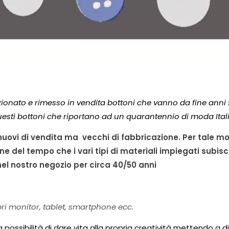
ionato e rimesso in vendita bottoni che vanno da fine anni
esti bottoni che riportano ad un quarantennio di moda Ital
 nuovi di vendita ma vecchi di fabbricazione. Per tale mo
ne del tempo che i vari tipi di materiali impiegati subisco
el nostro negozio per circa 40/50 anni
pri monitor, tablet, smartphone ecc.
 la possibilità di dare vita alla propria creatività mettendo a 