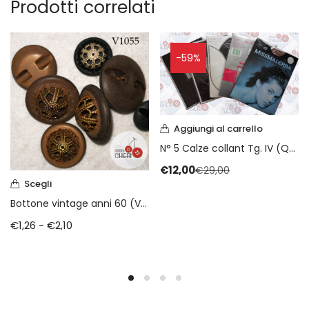
Prodotti correlati
-59%
Aggiungi al carrello
N° 5 Calze collant Tg. IV (Quarta) (Imec – Malerba – Immagine – San Pellegrino)
€
12,00
€
29,00
Scegli
Bottone vintage anni 60 (V1055)
€
1,26
-
€
2,10