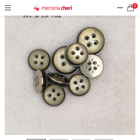
0
ACCEDI
REGISTRATI
HOME
CERCA IN:
ACCOUNT
Tutte le categorie
Accessori Design (56)
Accessori merceria (94)
Cesti portalavoro (8)
Aghi e spilli (24)
Ricordami
Applicazioni (26)
Borse (6)
Bottoni Vintage (204)
Lotti di Bottoni vintage (27)
Password dimenticata?
Bottoni/alamari/automatici (46)
Alamari (5)
Calze collant donna (24)
Cappelli (16)