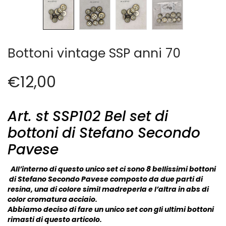
Cerniere lampo / Zip/Fibbie (27)
Elastici (10)
Filati (32)
filati cucirini e affini (9)
Bottoni vintage SSP anni 70
Fodere (5)
Guanti (1)
€
12,00
LANA (27)
Minuterie (58)
Nastri, fettucce, cordoni, (49)
Art. st SSP102 Bel set di
Pizzi (11)
bottoni di Stefano Secondo
Prodotti per la sartoria (34)
Pavese
Ricamo (119)
Quadri Mezzo Punto (92)
All’interno di questo unico set ci sono 8 bellissimi bottoni
Canovacci Completi di Filati e Ago (24)
di Stefano Secondo Pavese composto da due parti di
Sciarpe (8)
resina, una di colore simil madreperla e l’altra in abs di
color cromatura acciaio.
Set di Bottoni Vintage (77)
Abbiamo deciso di fare un unico set con gli ultimi bottoni
Swarovski (2)
rimasti di questo articolo.