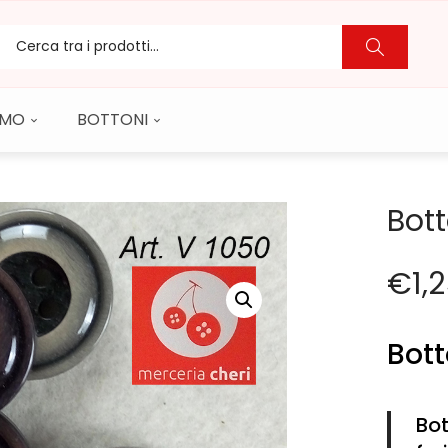
CAMO
BOTTONI
Bott
€
1,
Bott
Bot