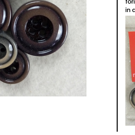
for
in 