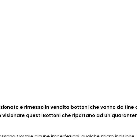
elezionato e rimesso in vendita bottoni che vanno da fine
 visionare questi Bottoni che riportano ad un quarante
ossono trovare alcune imperfezioni, qualche micro incisione, 