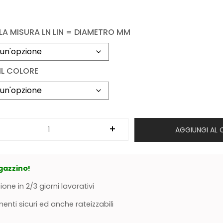
 LA MISURA LN LIN = DIAMETRO MM
IL COLORE
AGGIUNGI AL 
gazzino!
ione in 2/3 giorni lavorativi
nti sicuri ed anche rateizzabili