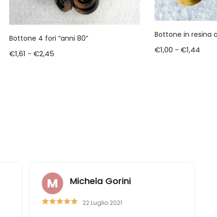
Bottone in resina 
Bottone 4 fori “anni 80”
€
1,00
-
€
1,44
€
1,61
-
€
2,45
Michela Gorini
22 Luglio 2021