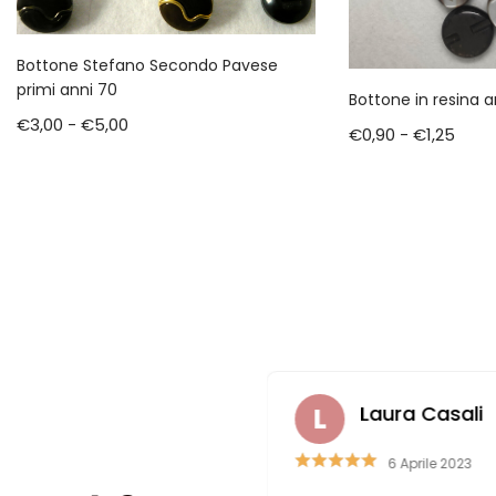
Bottone Stefano Secondo Pavese
primi anni 70
Bottone in resina a
€
3,00
-
€
5,00
€
0,90
-
€
1,25
zareno Romitelli
Laura Casali
4 Marzo 2023
6 Aprile 2023