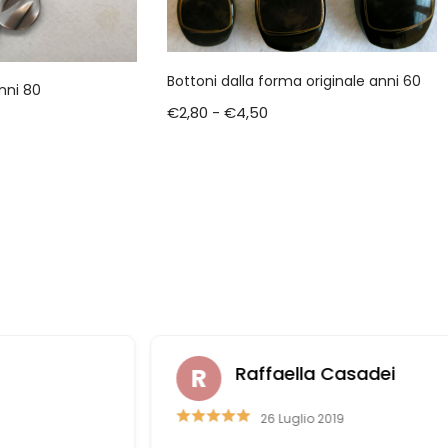
Bottoni dalla forma originale anni 60
nni 80
€
2,80
-
€
4,50
Raffaella Casadei
26 Luglio 2019