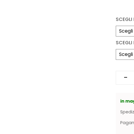
SCEGLI
SCEGLI 
in ma
Spediz
Pagame