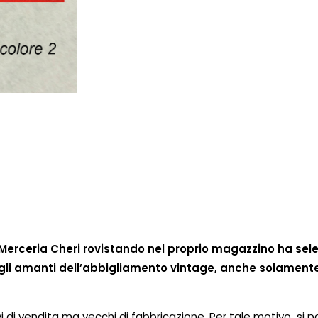
hi, Merceria Cheri rovistando nel proprio magazzino ha s
gli amanti dell’abbigliamento vintage, anche solamente
i di vendita ma vecchi di fabbricazione. Per tale motivo si p