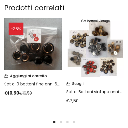
Vintage (165)
Prodotti correlati
-36%
Aggiungi al carrello
Scegli
Set di 9 bottoni fine anni 60 (art. L66)
Set di Bottoni vintage anni 70/80
€
10,50
€
16,50
€
7,50