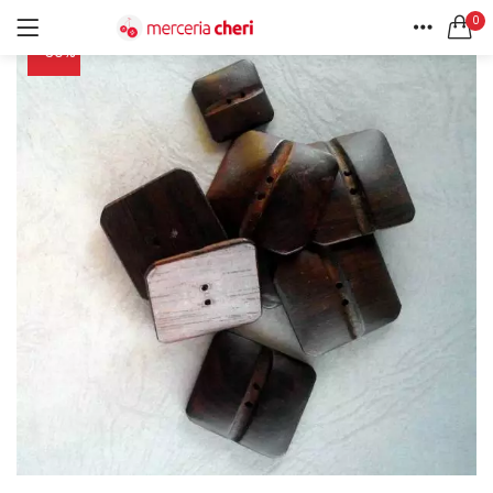
0
-30%
ACCEDI
REGISTRATI
HOME
CERCA IN:
ACCOUNT
Tutte le categorie
Accessori Design (56)
Accessori merceria (94)
Cesti portalavoro (8)
Aghi e spilli (24)
Ricordami
Applicazioni (26)
Borse (6)
Bottoni Vintage (204)
Lotti di Bottoni vintage (27)
Password dimenticata?
Bottoni/alamari/automatici (46)
Alamari (5)
Calze collant donna (24)
Cappelli (16)