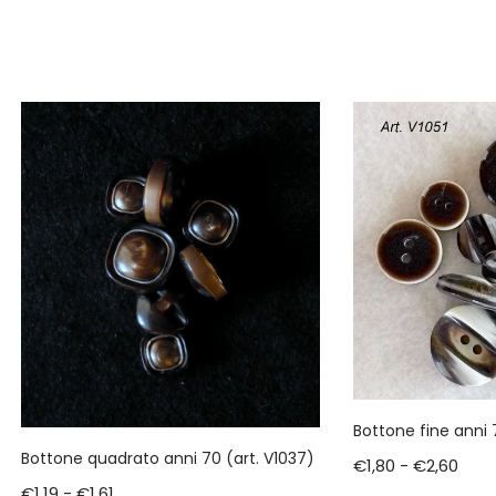
Bottone fine anni 
Bottone quadrato anni 70 (art. V1037)
€
1,80
-
€
2,60
€
1,19
-
€
1,61