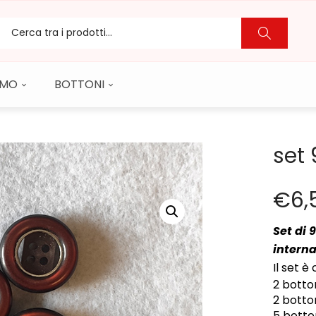
CAMO
BOTTONI
set 
€
6,
Set
di 
interna
Il set 
2 botto
2 botto
5 botto