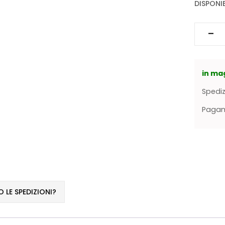
DISPONIB
in ma
Spediz
Pagame
LE SPEDIZIONI?