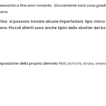
 sessanta a fine anni novanta . Sicuramente sarà cosa grad
iana.
tivo si possono trovare alcune imperfezioni, tipo: micro 
no. Piccoli difetti sono anche tipici dello sbatter dei bot
disposizione della propria clientela
filati
,
bottoni
,
strass
,
swaro