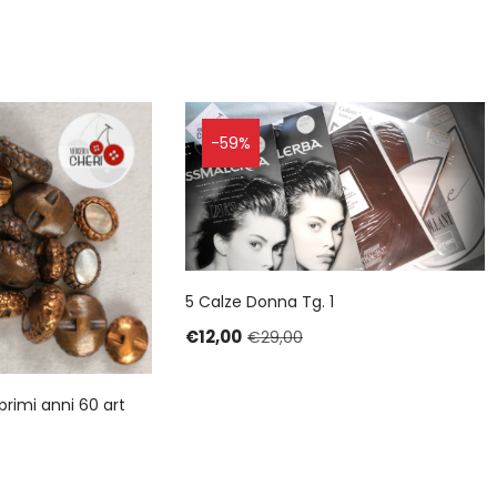
-59%
5 Calze Donna Tg. 1
€
12,00
€
29,00
primi anni 60 art