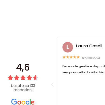
zareno Romitelli
Laura Casali
4 Marzo 2023
6 Aprile 2023
4,6
traordinaria , ottimo
Personale gentile e disponib
i accessori moda , le titolari
sempre quello di cui ho bi
fessionali, i bottoni sono
li complimenti ,per me è un
basato su 133
recensioni
re un negozio così ben gestito