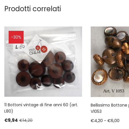
Prodotti correlati
-30%
11 Bottoni vintage di fine anni 60 (art.
Bellissimo Bottone 
L80)
V1053
€
9,94
€
4,20
-
€
6,00
€
14,20