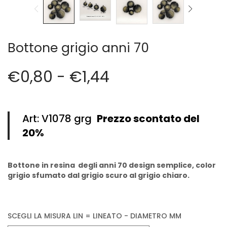
Cerniere lampo / Zip/Fibbie (27)
Elastici (10)
Filati (32)
Bottone grigio anni 70
filati cucirini e affini (9)
Fodere (5)
Guanti (1)
€
0,80
-
€
1,44
LANA (27)
Minuterie (58)
Nastri, fettucce, cordoni, (49)
Art: V1078 grg
Prezzo scontato del
Pizzi (11)
20%
Prodotti per la sartoria (34)
Ricamo (119)
Quadri Mezzo Punto (92)
Bottone in resina degli anni 70 design semplice, color
grigio sfumato dal grigio scuro al grigio chiaro.
Canovacci Completi di Filati e Ago (24)
Sciarpe (8)
Set di Bottoni Vintage (77)
Swarovski (2)
SCEGLI LA MISURA LIN = LINEATO - DIAMETRO MM