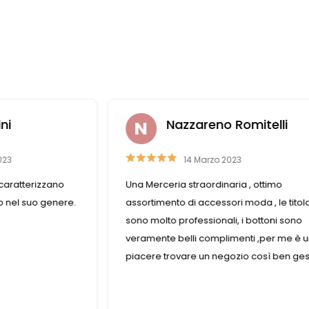
ni
Nazzareno Romitelli
23
14 Marzo 2023
aratterizzano
Una Merceria straordinaria , ottimo
 nel suo genere.
assortimento di accessori moda , le titolar
sono molto professionali, i bottoni sono
veramente belli complimenti ,per me è u
piacere trovare un negozio così ben gest