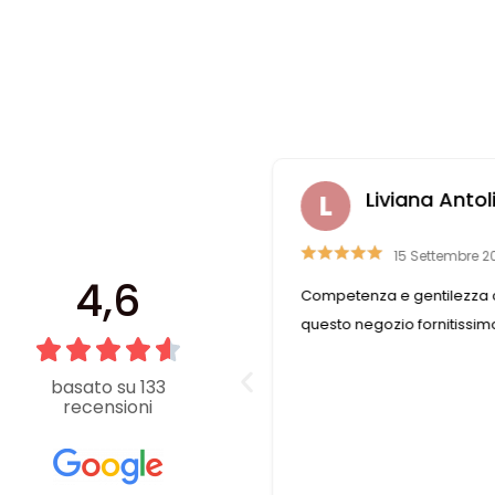
ra Casali
Liviana Antoli
 Aprile 2023
15 Settembre 20
4,6
ile e disponibile, trovo
Competenza e gentilezza c
 di cui ho bisogno
questo negozio fornitissimo
basato su 133
recensioni