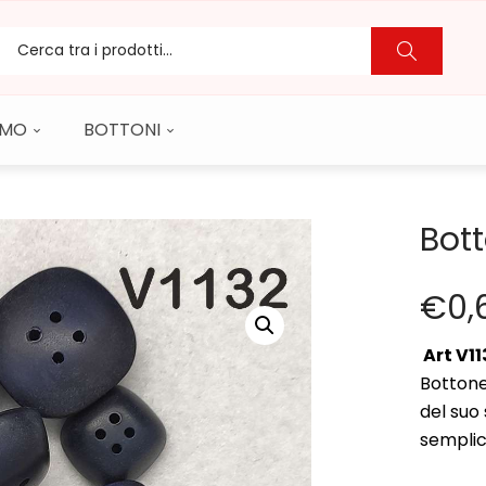
CAMO
BOTTONI
Bott
€
0,
Art V11
Bottone
del suo
semplic