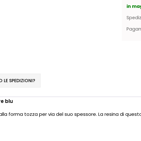
in ma
Spediz
Pagame
LE SPEDIZIONI?
re blu
alla forma tozza per via del suo spessore. La resina di qu