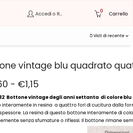
0
Accedi o Registrati
Carrello
Visti di recente
one vintage blu quadrato quatt
60
-
€
1,15
32 Bottone vintage degli anni settanta di colore blu
 interamente in resina
a quattro fori di cucitura
dalla fo
 spessore. La resina di questo bottone interamente di colo
emente senza sfumature o riflessi. Il bottone rimane se