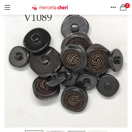
0
ACCEDI
REGISTRATI
HOME
CERCA IN:
ACCOUNT
Tutte le categorie
Accessori Design (56)
Accessori merceria (94)
Cesti portalavoro (8)
Aghi e spilli (24)
Ricordami
Applicazioni (26)
Borse (6)
Bottoni Vintage (204)
Lotti di Bottoni vintage (27)
Password dimenticata?
Bottoni/alamari/automatici (46)
Alamari (5)
Calze collant donna (24)
Cappelli (16)