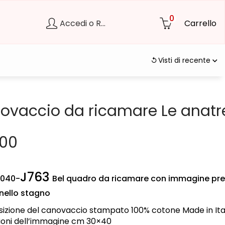
0
Accedi o Registrati
Carrello
Visti di recente
ovaccio da ricamare Le anatr
,00
J763
3040-
Bel quadro da ricamare con immagine pr
nello stagno
izione del canovaccio stampato 100% cotone
Made in Ita
oni dell’immagine cm 30×40