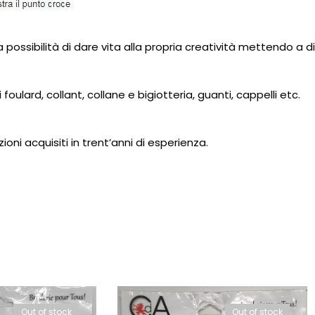
 la possibilità di dare vita alla propria creatività mettendo a 
i
foulard
, collant, collane e bigiotteria, guanti,
cappelli
etc.
ioni acquisiti in trent’anni di esperienza.
Out of stock
Out of stock