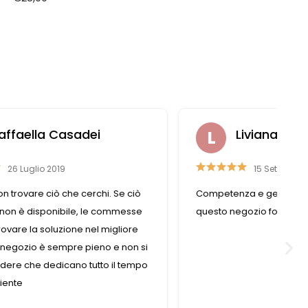
Liviana Antolini
15 Settembre 2023
ò
Competenza e gentilezza caratterizzano
se
questo negozio fornitissimo nel suo genere.
e
 si
mpo