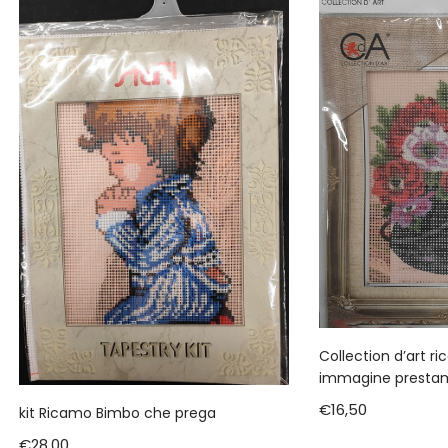
Collection d’art ri
immagine prestamp
€
16,50
kit Ricamo Bimbo che prega
€
28,00