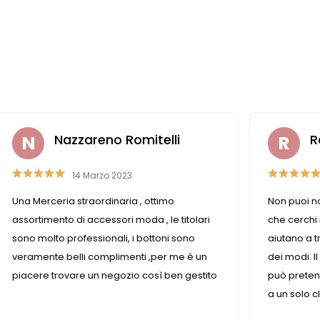
itelli
Raffaella Casadei
26 Luglio 2019
, ottimo
Non puoi non trovare ciò che cerchi. Se ci
da , le titolari
che cerchi non è disponibile, le commes
bottoni sono
aiutano a trovare la soluzione nel miglior
i ,per me è un
dei modi. Il negozio è sempre pieno e non
così ben gestito
può pretendere che dedicano tutto il te
a un solo cliente