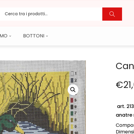
CAMO
BOTTONI
Can
€
21
art. 21
anatre 
Compos
Dimensi