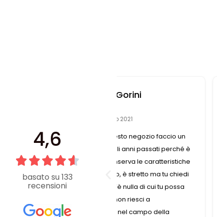
hela Gorini
Nazzareno Rom
2 Luglio 2021
14 Marzo 2023
4,6
in questo negozio faccio un
Una Merceria straordinaria 
le negli anni passati perché è
assortimento di accessori mo
he conserva le caratteristiche
sono molto professionali, i 
 piccolo, è stretto ma tu chiedi
veramente belli compliment
basato su 133
recensioni
, non c’è nulla di cui tu possa
piacere trovare un negozio 
 che non riesci a
amente nel campo della