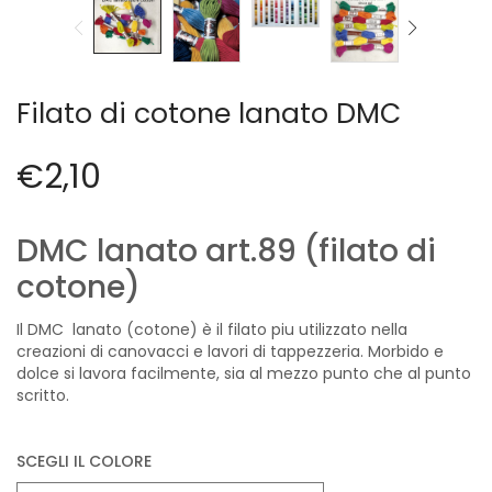
Cerniere lampo / Zip/Fibbie (27)
Elastici (10)
Filati (32)
filati cucirini e affini (9)
Filato di cotone lanato DMC
Fodere (5)
Guanti (1)
€
2,10
LANA (27)
Minuterie (58)
Nastri, fettucce, cordoni, (49)
DMC lanato art.89 (filato di
Pizzi (11)
cotone)
Prodotti per la sartoria (34)
Ricamo (119)
Il DMC lanato (cotone) è il filato piu utilizzato nella
creazioni di canovacci e lavori di tappezzeria. Morbido e
Quadri Mezzo Punto (92)
dolce si lavora facilmente, sia al mezzo punto che al punto
Canovacci Completi di Filati e Ago (24)
scritto.
Sciarpe (8)
Set di Bottoni Vintage (77)
SCEGLI IL COLORE
Swarovski (2)