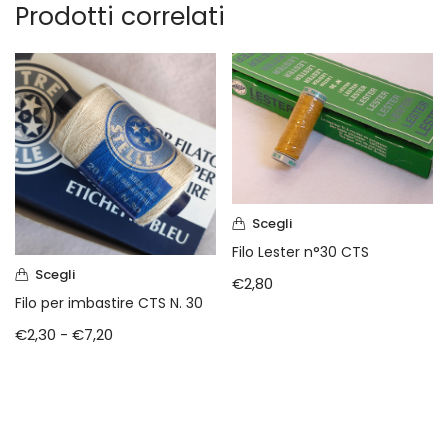
Prodotti correlati
Scegli
Filo Lester n°30 CTS
Scegli
€
2,80
Filo per imbastire CTS N. 30
€
2,30
-
€
7,20