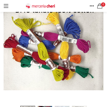
0
ACCEDI
REGISTRATI
HOME
CERCA IN:
ACCOUNT
Tutte le categorie
Accessori Design (56)
Accessori merceria (94)
Cesti portalavoro (8)
Aghi e spilli (24)
Ricordami
Applicazioni (26)
Borse (6)
Bottoni Vintage (204)
Lotti di Bottoni vintage (27)
Password dimenticata?
Bottoni/alamari/automatici (46)
Alamari (5)
Calze collant donna (24)
Cappelli (16)