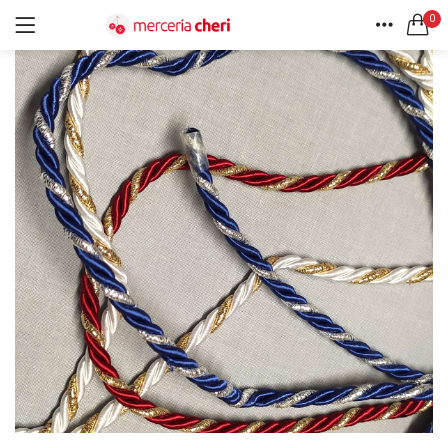
0
ACCEDI
REGISTRATI
HOME
CERCA IN:
ACCOUNT
Tutte le categorie
Accessori Design (56)
Accessori merceria (94)
Cesti portalavoro (8)
Aghi e spilli (24)
Ricordami
Applicazioni (26)
Borse (6)
Bottoni Vintage (204)
Lotti di Bottoni vintage (27)
Password dimenticata?
Bottoni/alamari/automatici (46)
Alamari (5)
Calze collant donna (24)
Cappelli (16)